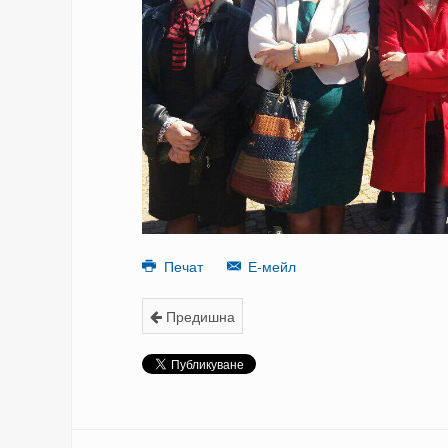
Печат
Е-мейл
Предишна