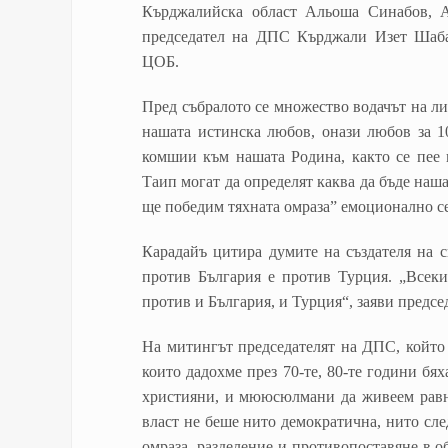
Кърджалийска област Альоша Синабов, 
председател на ДПС Кърджали Изет Шаба
ЦОБ.
Пред събралото се множество водачът на л
нашата истинска любов, онази любов за 1
комшии към нашата Родина, както се пее в
Таип могат да определят каква да бъде на
ще победим тяхната омраза” емоционално с
Карадайъ цитира думите на създателя на с
против България е против Турция. „Всеки
против и България, и Турция“, заяви предсе
На митингът председателят на ДПС, който 
които дадохме през 70-те, 80-те години бях
християни, и мююсюлмани да живеем равн
власт не беше нито демократична, нито сл
омраза, разделение и противопоставяне в о