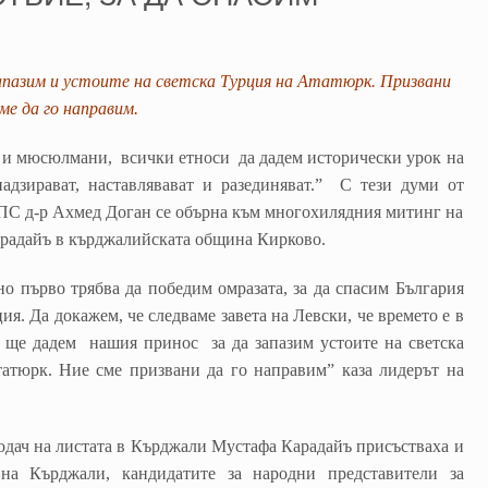
запазим и устоите на светска Турция на Ататюрк. Призвани
ме да го направим.
и, и мюсюлмани, всички етноси да дадем исторически урок на
надзирават, наставлявават и разединяват.” С тези думи от
ПС д-р Ахмед Доган се обърна към многохилядния митинг на
арадайъ в кърджалийската община Кирково.
о първо трябва да победим омразата, за да спасим България
ия. Да докажем, че следваме завета на Левски, че времето е в
т ще дадем нашия принос за да запазим устоите на светска
татюрк. Ние сме призвани да го направим” каза лидерът на
одач на листата в Кърджали Мустафа Карадайъ присъстваха и
на Кърджали, кандидатите за народни представители за