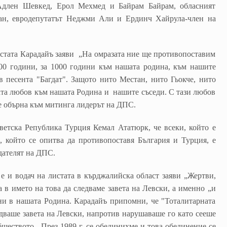
Адлен Шевкед, Ерол Мехмед и Байрам Байрам, обласният
н, евродепутатът Неджми Али и Ердинч Хайрула-член на
истата Карадайъ заяви „На омразата ние ще противопоставим
00 години, за 1000 години към нашата родина, към нашите
 песента "Багдат". Защото нито Местан, нито Гьокче, нито
шата любов към нашата Родина и нашите съседи. С тази любов
е обърна към митинга лидерът на ДПС.
ветска Република Турция Кемал Ататюрк, че всеки, който е
, който се опитва да противопоставя България и Турция, е
дателят на ДПС.
е и водач на листата в кърджалийска област заяви „Жертви,
а в името на това да следваме завета на Левски, а именно „и
и в нашата Родина. Карадайъ припомни, че "Тоталитарната
едваше завета на Левски, напротив нарушаваше го като сееше
бществото. През 1989 г. се обединихме и това обединение се