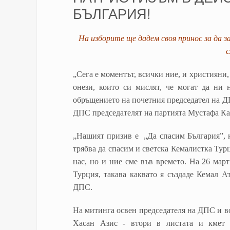
БЪЛГАРИЯ!
На изборите ще дадем своя принос за да 
с
„Сега е моментът, всички ние, и християн
онези, които си мислят, че могат да ни 
обръщението на почетния председател на Д
ДПС председателят на партията Мустафа К
„Нашият призив е „Да спасим България”, н
трябва да спасим и светска Кемалистка Турц
нас, но и ние сме във времето. На 26 мар
Турция, такава каквато я създаде Кемал А
ДПС.
На митинга освен председателя на ДПС и в
Хасан Азис - втори в листата и кмет 