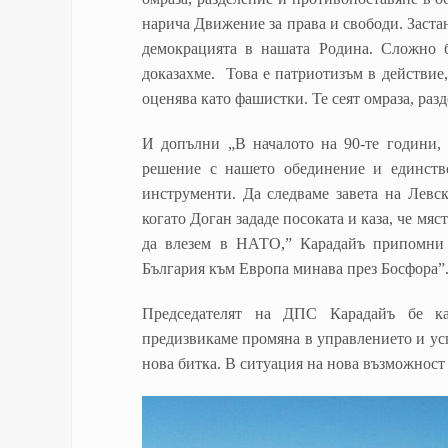
нарича Движение за права и свободи. Заст
демокрацията в нашата Родина. Сложно б
доказахме. Това е патриотизъм в действие
оценява като фашистки. Те сеят омраза, раз
И допълни „В началото на 90-те години, 
решение с нашето обединение и единство
инструменти. Да следваме завета на Левс
когато Доган зададе посоката и каза, че мяс
да влезем в НАТО,” Карадайъ припомни 
България към Европа минава през Босфора”
Председателят на ДПС Карадайъ бе ка
предизвикаме промяна в управлението и усп
нова битка. В ситуация на нова възможност 