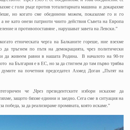
анахме с голи ръце против тоталитарната машина и докарахме
еше, но когато сме обединени можем, показахме го и го
, а не като онези патриоти чиито действия Съвета на Европа
деление и противопоставяне , нарушават завета на Левски.”
когато етническата черга на Балканите гореше, ние взехме
 да тръгнем по пътя на демокрацията, чрез политически
ки да живеем равни в нашата Родина. В началото на 90-те
тото на България е в ЕС, но за да стигнем до там първо трябва
думите на почетния председател Ахмед Доган „Пътят на
.
тегоричен че „Чрез президентските избори искахме да
яхме, защото бяхме единни и заедно. Сега сме в ситуация на
за победа, за да реализираме промяната, която искаме.”