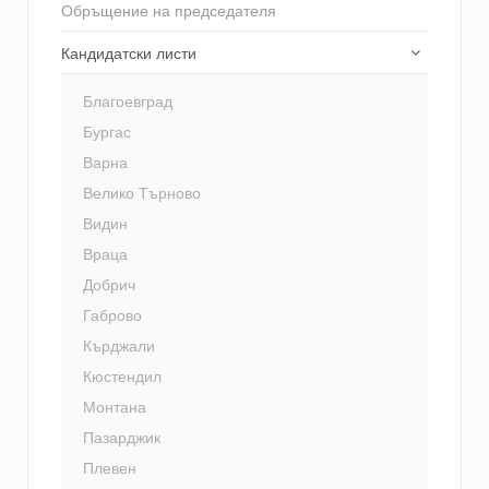
Обръщение на председателя
Кандидатски листи
Благоевград
Бургас
Варна
Велико Търново
Видин
Враца
Добрич
Габрово
Кърджали
Кюстендил
Монтана
Пазарджик
Плевен