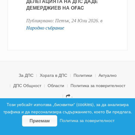
ДЕЛЕГАЦИЯТА НА ДПС ДАДЕ
ДЕМЕРДЖИЕВ НА OFAC
Публикувано:
Петък, 24 Юли 2026
. в
Народно събрание
За ДПС
Хората в ДПС
Политики
Актуално
ДПС Общност
Области
Политика за поверителност
.
© 2026 ДПС България. Всички права запазени.
Този уебсайт използва „бисквитки“ (cookies), за да анализира
трафика и да персонализира съдържанието, което Ви предлага.
Политика за поверителност
Приемам