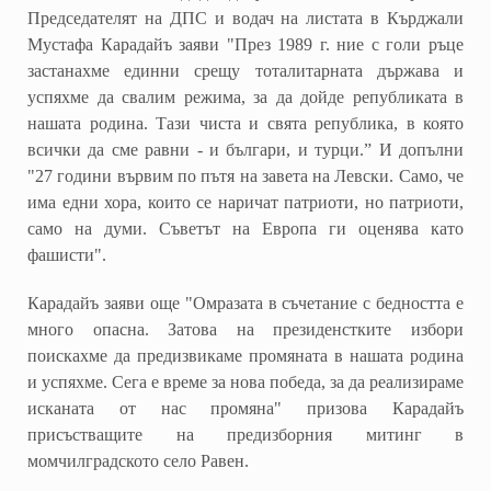
Председателят на ДПС и водач на листата в Кърджали
Мустафа Карадайъ заяви "През 1989 г. ние с голи ръце
застанахме единни срещу тоталитарната държава и
успяхме да свалим режима, за да дойде републиката в
нашата родина. Тази чиста и свята република, в която
всички да сме равни - и българи, и турци.
”
И допълни
"27 години вървим по пътя на завета на Левски. Само, че
има едни хора, които се наричат патриоти, но патриоти,
само на думи. Съветът на Европа ги оценява като
фашисти".
Карадайъ заяви още "Омразата в съчетание с бедността е
много опасна. Затова на президенстките избори
поискахме да предизвикаме промяната в нашата родина
и успяхме. Сега е време за нова победа, за да реализираме
исканата от нас промяна" призова Карадайъ
присъстващите на предизборния митинг в
момчилградското село Равен
.