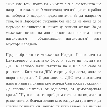
"Ние сме тези, които на 26 март с 9 в бюлетината ще
направим така, че от 9 многомандатен избирателен район
да изберем 5 народни представители. За да направим
така, че в Народното събрание без нас да не може да се
формира мнозинство и нещата да зависят от нас. За да
може като основа на мнозинството да поставим нашия
патриотизъм - обединяващия патриотизъм", каза
Мустафа Карадайъ.
Пред събралото се множество Йордан Цонев-член на
Централното оперативно бюро и водач на листата на
ДПС в Хасково заяви "Битката на ДПС е не само за
равенство. Битката на ДПС е срещу бедността, която се
шири в страната." И допълни, че ДПС има спасителен
план и издига призива към всички български граждани -
Да спасим България от бедността, от демографската
криза." "Нужно е да се преборим с езика на омразата и
разделението. Всички заедно като юмрук да тръгнем и да
спасим родината си, защото тя принадлежи на нашите