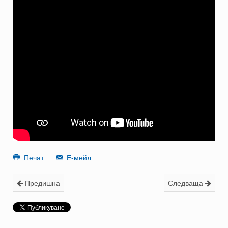
Печат
Е-мейл
Предишна
Следваща