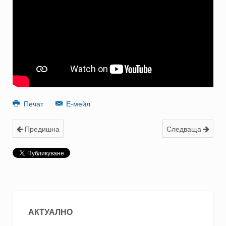
Печат
Е-мейл
Предишна
Следваща
АКТУАЛНО