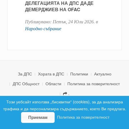
ДЕЛЕГАЦИЯТА НА ДПС ДАДЕ
ДЕМЕРДЖИЕВ НА OFAC
Публикувано:
Петък, 24 Юли 2026
. в
Народно събрание
За ДПС
Хората в ДПС
Политики
Актуално
ДПС Общност
Области
Политика за поверителност
.
© 2026 ДПС България. Всички права запазени.
Този уебсайт използва „бисквитки“ (cookies), за да анализира
трафика и да персонализира съдържанието, което Ви предлага.
Политика за поверителност
Приемам