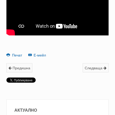
Печат
Е-мейл
Предишна
Следваща
АКТУАЛНО