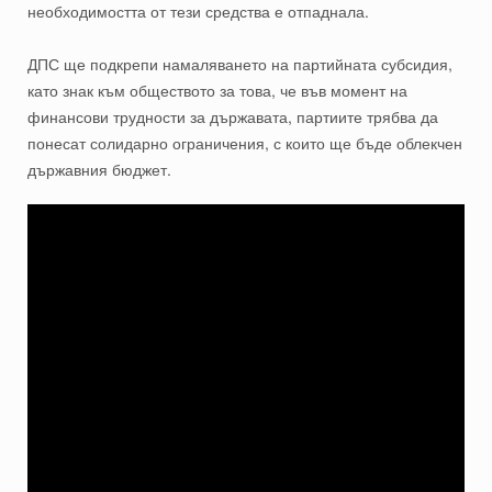
необходимостта от тези средства е отпаднала.
ДПС ще подкрепи намаляването на партийната субсидия,
като знак към обществото за това, че във момент на
финансови трудности за държавата, партиите трябва да
понесат солидарно ограничения, с които ще бъде облекчен
държавния бюджет.