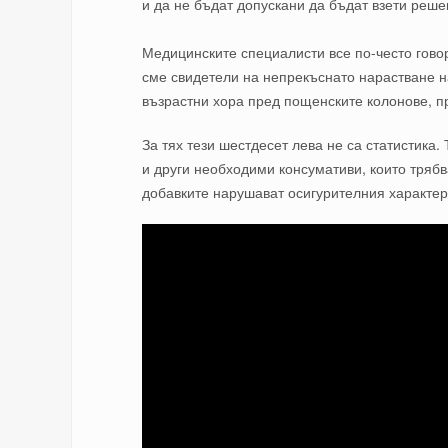
и да не бъдат допускани да бъдат взети реше
Медицинските специалисти все по-често говор
сме свидетели на непрекъснато нарастване на
възрастни хора пред пощенските колонове, пр
За тях тези шестдесет лева не са статистика. 
и други необходими консумативи, които трябв
добавките нарушават осигурителния характер