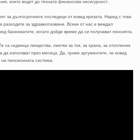
ния, които водят до тяхната финансова несигурност.
ят за дългосрочните последици от ковид кризата. Наред с това
 разходите за здравеопазване. Всеки от нас е виждал
ед банкоматите, когато дойде време да си получават пенсията.
Те са седмица лекарства, сметки за ток, за храна, за отопление
а да използват през месеца. Да, чухме аргументите, че ковид
 на пенсионната система.