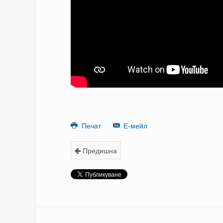
Печат
Е-мейл
Предишна