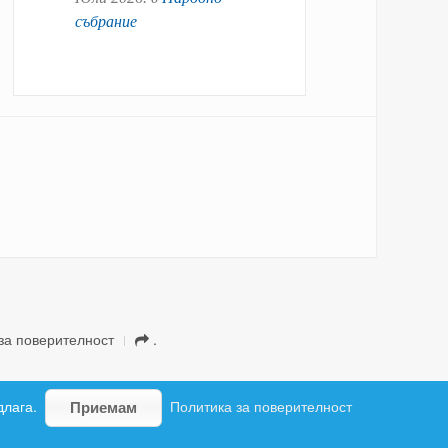
събрание
за поверителност
.
длага.
Политика за поверителност
Приемам