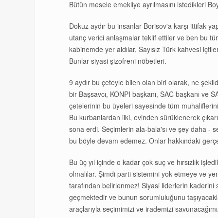
Bütün mesele emekliye ayrılmasını istedikleri Boyko
Dokuz aydır bu insanlar Borisov'a karşı ittifak
utanç verici anlaşmalar teklif ettiler ve ben bu
kabinemde yer aldılar, Sayısız Türk kahvesi içti
Bunlar siyasi şizofreni nöbetleri.
9 aydır bu çeteyle bilen olan biri olarak, ne şekil
bir Başsavcı, KONPI başkanı, SAC başkanı ve SAN
çetelerinin bu üyeleri sayesinde tüm muhalifleri
Bu kurbanlardan ilki, evinden sürüklenerek çıkar
sona erdi. Seçimlerin ala-bala'sı ve şey daha -
bu böyle devam edemez. Onlar hakkındaki gerçek b
Bu üç yıl içinde o kadar çok suç ve hırsızlık işl
olmalılar. Şimdi parti sistemini yok etmeye ve yeni
tarafından belirlenmez! Siyasi liderlerin kaderini
geçmektedir ve bunun sorumluluğunu taşıyacakl
araçlarıyla seçimimizi ve irademizi savunacağımı