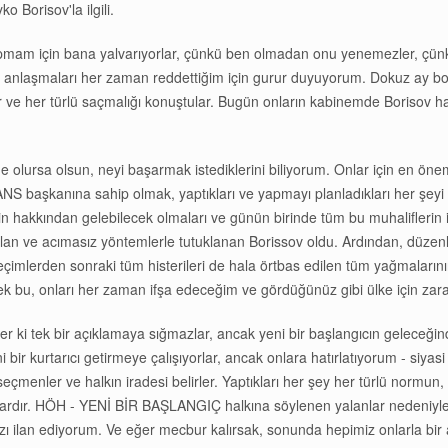
 Borisov'la ilgili.
 yapmam için bana yalvarıyorlar, çünkü ben olmadan onu yenemezler, çünk
 tür anlaşmaları her zaman reddettiğim için gurur duyuyorum. Dokuz ay b
ler ve her türlü saçmalığı konuştular. Bugün onların kabinemde Borisov h
de olursa olsun, neyi başarmak istediklerini biliyorum. Onlar için en öneml
S başkanına sahip olmak, yaptıkları ve yapmayı planladıkları her şeyi
nin hakkından gelebilecek olmaları ve günün birinde tüm bu muhaliflerin
ılan ve acımasız yöntemlerle tutuklanan Borissov oldu. Ardından, düzenl
 seçimlerden sonraki tüm histerileri de hala örtbas edilen tüm yağmalar
u, onları her zaman ifşa edeceğim ve gördüğünüz gibi ülke için zararlı
ediler ki tek bir açıklamaya sığmazlar, ancak yeni bir başlangıcın gelec
 bir kurtarıcı getirmeye çalışıyorlar, ancak onlara hatırlatıyorum - siyas
 seçmenler ve halkın iradesi belirler. Yaptıkları her şey her türlü normun,
ardır. HÖH - YENİ BİR BAŞLANGIÇ halkına söylenen yalanlar nedeniyle
zı ilan ediyorum. Ve eğer mecbur kalırsak, sonunda hepimiz onlarla bir