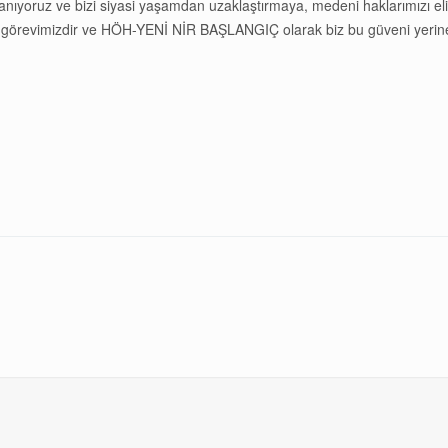
ulanıyoruz ve bizi siyasi yaşamdan uzaklaştırmaya, medeni haklarımızı el
örevimizdir ve HÖH-YENİ NİR BAŞLANGIÇ olarak biz bu güveni yerine g