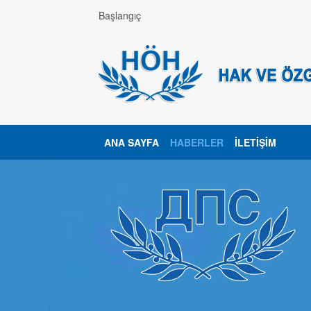
Başlangıç
ANA SAYFA
HABERLER
İLETIŞIM