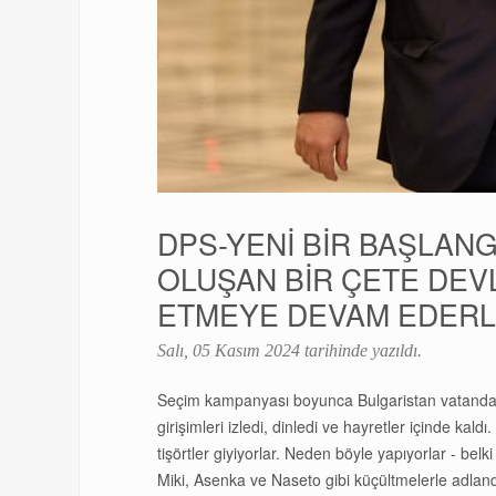
DPS-YENİ BİR BAŞLANG
OLUŞAN BİR ÇETE DEV
ETMEYE DEVAM EDERLE
Salı, 05 Kasım 2024
tarihinde yazıldı.
Seçim kampanyası boyunca Bulgaristan vatandaşlar
girişimleri izledi, dinledi ve hayretler içinde kald
tişörtler giyiyorlar. Neden böyle yapıyorlar - bel
Miki, Asenka ve Naseto gibi küçültmelerle adlandı