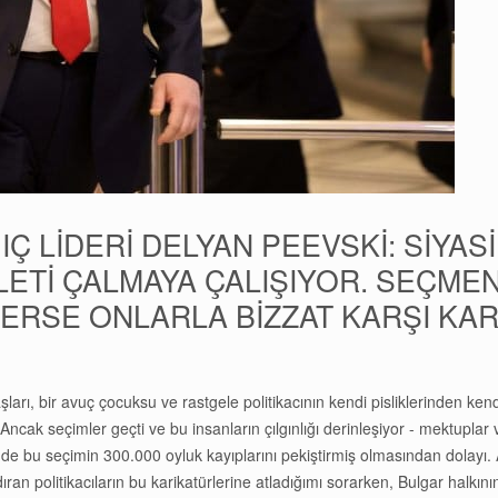
IÇ LİDERİ DELYAN PEEVSKİ: SİYA
LETİ ÇALMAYA ÇALIŞIYOR. SEÇME
RSE ONLARLA BİZZAT KARŞI KAR
ı, bir avuç çocuksu ve rastgele politikacının kendi pisliklerinden kendi
ı. Ancak seçimler geçti ve bu insanların çılgınlığı derinleşiyor - mektuplar 
ki de bu seçimin 300.000 oyluk kayıplarını pekiştirmiş olmasından dolayı.
ran politikacıların bu karikatürlerine atladığımı sorarken, Bulgar halkı