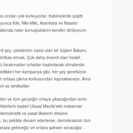
ü ondan çok korkuyorlar. Kabinelerde çeşitli
oyunca Kiki, Niki-Miki, Asenkata ve Naseto
akkında neler konuştuklarını kendim dinliyorum.
i şey, çetelerinin üyesi olan bir İçişleri Bakanı,
 örtbas etmek. Çok daha önemli olan hedef,
 iz bırakmadan ortadan kaybolacak olmalarıdır.
edikleri her kampanya gibi, her şey şerefsizce
ının ortaya çıkma korkusundan kaynaklanıyor. Ama
 ve tehlikeliler.
eğinden ve tüm gerçeğin ortaya çıkacağından emin
i liderlerin kaderi Ulusal Meclis'teki makamlar
 demokratik ve yasal ilkelerin ötesine
, bu şekilde devam ederlerse, demokrasinin tüm
 araya geleceğiz ve onlara şahsen soracağız -