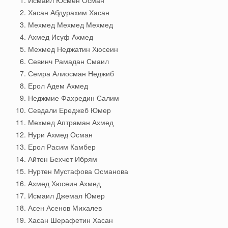
Хасан Абдурахим Хасан
Мехмед Мехмед Мехмед
Ахмед Исуф Ахмед
Мехмед Неджатин Хюсеин
Севинч Рамадан Смаил
Семра Алиосман Неджиб
Ерол Адем Ахмед
Неджмие Фахредин Салим
Севдали Ереджеб Юмер
Мехмед Аптраман Ахмед
Нури Ахмед Осман
Ерол Расим Камбер
Айтен Бехчет Ибрям
Нуртен Мустафова Османова
Ахмед Хюсеин Ахмед
Исмаил Джемал Юмер
Асен Асенов Михалев
Хасан Шерафетин Хасан