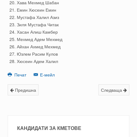
Хава Мехмед Шабан
Емин Хюсеин Емин
Мустафа Халил Азиз
Зиля Мустафа Читак
Хасан Алиш Камбер
Мехмед Адем Мехмед
Айхан Ахмед Мехмед
Юзлем Расим Кулов
Хюсеин Адем Халил
Печат
Е-мейл
Предишна
Следваща
КАНДИДАТИ ЗА КМЕТОВЕ