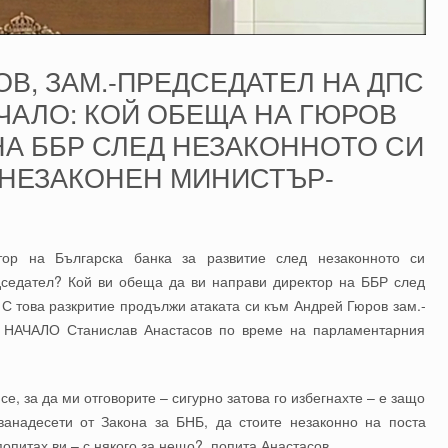
В, ЗАМ.-ПРЕДСЕДАТЕЛ НА ДПС
АЧАЛО: КОЙ ОБЕЩА НА ГЮРОВ
НА ББР СЛЕД НЕЗАКОННОТО СИ
 НЕЗАКОНЕН МИНИСТЪР-
тор на Българска банка за развитие след незаконното си
дседател? Кой ви обеща да ви направи директор на ББР след
 С това разкритие продължи атаката си към Андрей Гюров зам.-
НАЧАЛО Станислав Анастасов по време на парламентарния
е, за да ми отговорите – сигурно затова го избегнахте – е защо
анадесети от Закона за БНБ, да стоите незаконно на поста
опитах ви – с някого за нещо?, попита Анастасов.