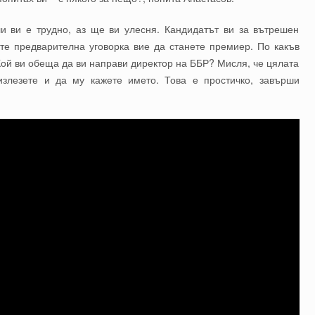
и ви е трудно, аз ще ви улесня. Кандидатът ви за вътрешен
те предварителна уговорка вие да станете премиер. По какъв
Кой ви обеща да ви направи директор на ББР? Мисля, че цялата
излезете и да му кажете името. Това е простичко, завърши