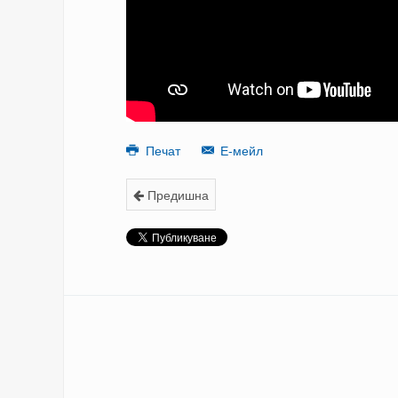
Печат
Е-мейл
Предишна