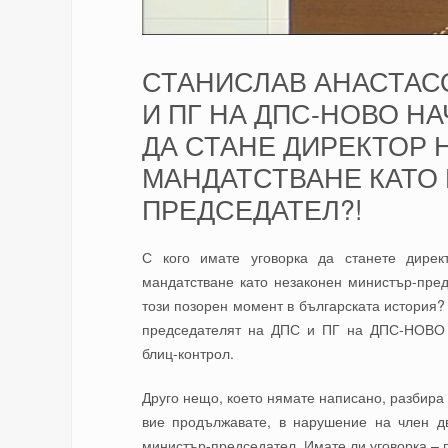
СТАНИСЛАВ АНАСТАСО
И ПГ НА ДПС-НОВО Н
ДА СТАНЕ ДИРЕКТОР 
МАНДАТСТВАНЕ КАТО
ПРЕДСЕДАТЕЛ?!
С кого имате уговорка да станете дирек
мандатстване като незаконен министър-пре
този позорен момент в българската история?
председателят на ДПС и ПГ на ДПС-НОВО 
блиц-контрол.
Друго нещо, което нямате написано, разбира с
вие продължавате, в нарушение на член дв
министър-председател. Имате ли уговорка – п