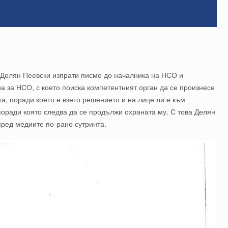
елян Пеевски изпрати писмо до началника на НСО и
а за НСО, с което поиска компетентният орган да се произнесе
та, поради което е взето решението и на лице ли е към
оради която следва да се продължи охраната му. С това Делян
пред медиите по-рано сутринта.