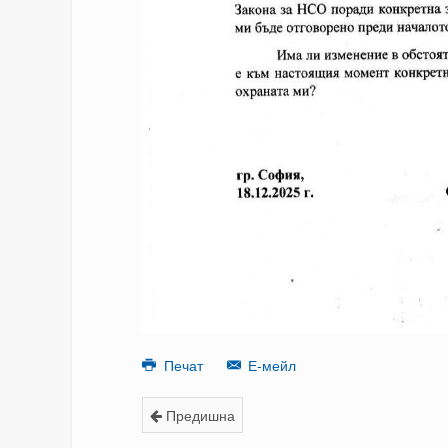
Печат
Е-мейл
Предишна