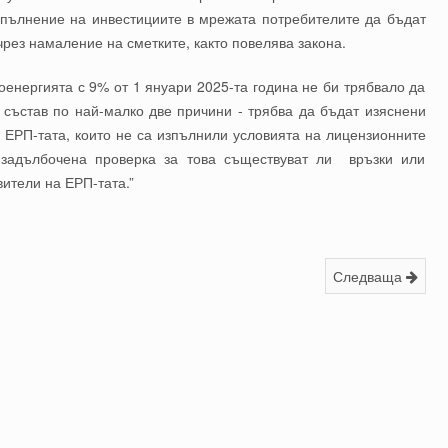
зпълнение на инвестициите в мрежата потребителите да бъдат
ез намаление на сметките, както повелява закона.
енергията с 9% от 1 януари 2025-та година не би трябвало да
 състав по най-малко две причини - трябва да бъдат изяснени
и ЕРП-тата, които не са изпълнили условията на лицензионните
 задълбочена проверка за това съществуват ли връзки или
ители на ЕРП-тата.”
Следваща