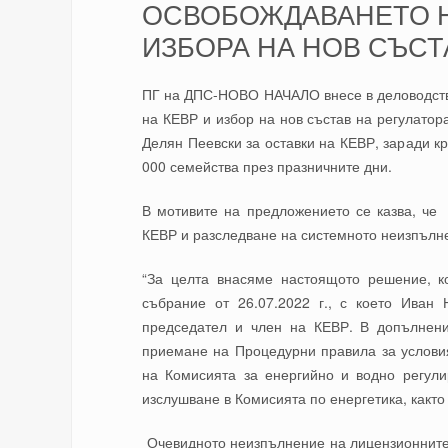
ОСВОБОЖДАВАНЕТО Н
ИЗБОРА НА НОВ СЪСТ
ПГ на ДПС-НОВО НАЧАЛО внесе в деловодств
на КЕВР и избор на нов състав на регулат
Делян Пеевски за оставки на КЕВР, заради кр
000 семейства през празничните дни.
В мотивите на предложението се казва, ч
КЕВР и разследване на системното неизпълне
“За целта внасяме настоящото решение, к
събрание от 26.07.2022 г., с което Иван
председател и член на КЕВР. В допълнен
приемане на Процедурни правила за услови
на Комисията за енергийно и водно регули
изслушване в Комисията по енергетика, както
Очевидното неизпълнение на лицензионните 