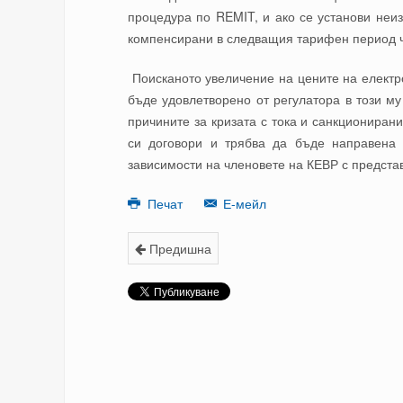
процедура по REMIT, и ако се установи неи
компенсирани в следващия тарифен период чр
Поисканото увеличение на цените на електро
бъде удовлетворено от регулатора в този му
причините за кризата с тока и санкциониран
си договори и трябва да бъде направена
зависимости на членовете на КЕВР с представ
Печат
Е-мейл
Предишна