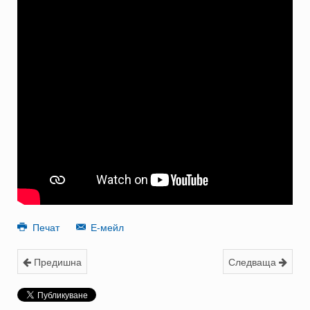
Печат
Е-мейл
Предишна
Следваща