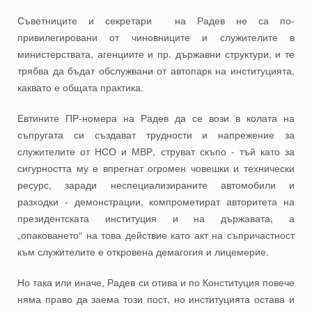
Съветниците и секретари на Радев не са по-
привилегировани от чиновниците и служителите в
министерствата, агенциите и пр. държавни структури, и те
трябва да бъдат обслужвани от автопарк на институцията,
каквато е общата практика.
Евтините ПР-номера на Радев да се вози в колата на
съпругата си създават трудности и напрежение за
служителите от НСО и МВР, струват скъпо - тъй като за
сигурността му е впрегнат огромен човешки и технически
ресурс, заради неспециализираните автомобили и
разходки - демонстрации, компрометират авторитета на
президентската институция и на държавата, а
„опаковането“ на това действие като акт на съпричастност
към служителите е откровена демагогия и лицемерие.
Но така или иначе, Радев си отива и по Конституция повече
няма право да заема този пост, но институцията остава и