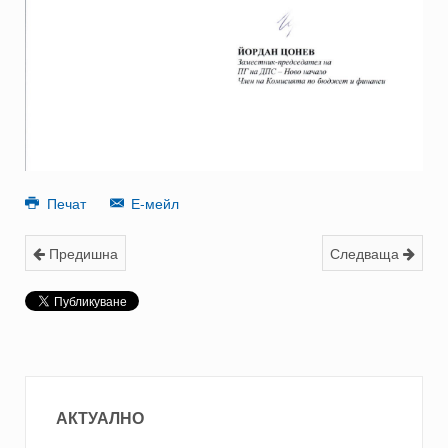
Печат
Е-мейл
Предишна
Следваща
АКТУАЛНО