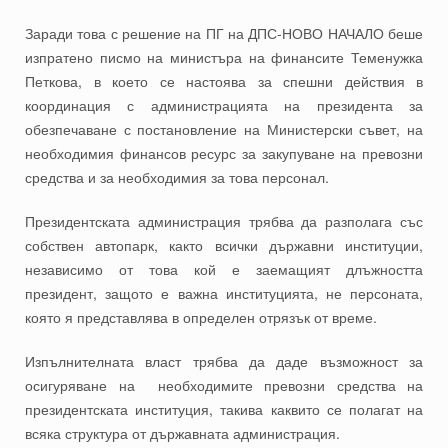
Заради това с решение на ПГ на ДПС-НОВО НАЧАЛО беше
изпратено писмо на министъра на финансите Теменужка
Петкова, в което се настоява за спешни действия в
координация с администрацията на президента за
обезпечаване с постановление на Министерски съвет, на
необходимия финансов ресурс за закупуване на превозни
средства и за необходимия за това персонал.
Президентската администрация трябва да разполага със
собствен автопарк, както всички държавни институции,
независимо от това кой е заемащият длъжността
президент, защото е важна институцията, не персоната,
която я представлява в определен отрязък от време.
Изпълнителната власт трябва да даде възможност за
осигуряване на необходимите превозни средства на
президентската институция, такива каквито се полагат на
всяка структура от държавната администрация.