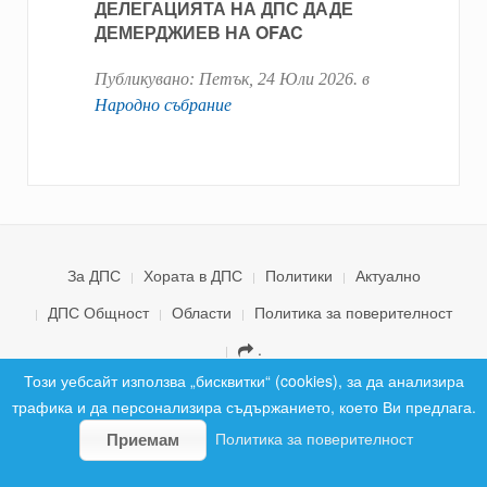
ДЕЛЕГАЦИЯТА НА ДПС ДАДЕ
ДЕМЕРДЖИЕВ НА OFAC
Публикувано:
Петък, 24 Юли 2026
. в
Народно събрание
За ДПС
Хората в ДПС
Политики
Актуално
ДПС Общност
Области
Политика за поверителност
.
© 2026 ДПС България. Всички права запазени.
Този уебсайт използва „бисквитки“ (cookies), за да анализира
трафика и да персонализира съдържанието, което Ви предлага.
Политика за поверителност
Приемам