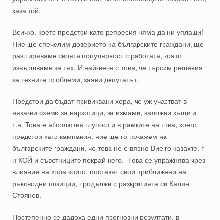
каза той.
Всичко, което предстои като репресия няма да ни уплаши!
Ние ще спечелим доверието на българските граждани, ще
разширяваме своята популярност с работата, която
извършваме за тях. И най-вече с това, че търсим решения
за техните проблеми, заяви депутатът.
Предстои да бъдат привиквани хора, че уж участват в
някакви схеми за наркотици, за измами, заложни къщи и
т.н. Това е абсолютна глупост и в рамките на това, което
предстои като кампания, ние ще го покажем на
българските граждани, че това не е вярно Вие го казахте, г-
н КОЙ и съветниците покрай него. Това се упражнява чрез
влияние на хора които, поставят свои приближени на
ръководни позиции, продължи с разкритията си Калин
Стоянов.
Постепенно се дадоха едни прогнозни резултати, в