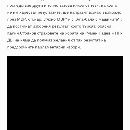
последствие други и точно затова някои от тези, на които
не им харесват резултатите, ще направят всичко възможно
през МВР, с т.нар. „тяхно МВР“ и с „Ала-бала с машините“ ,
да постигнат изборния резултат, който търсят, обясни
Калин Стоянов страховете на хората на Румен Радев и ПП-
ДБ, че няма да получат желания от тях резултат на
предсрочните парламентарни избори.