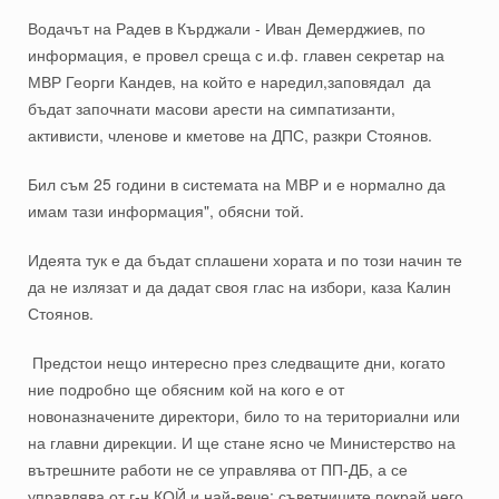
Водачът на Радев в Кърджали - Иван Демерджиев, по
информация, е провел среща с и.ф. главен секретар на
МВР Георги Кандев, на който е наредил,заповядал да
бъдат започнати масови арести на симпатизанти,
активисти, членове и кметове на ДПС, разкри Стоянов.
Бил съм 25 години в системата на МВР и е нормално да
имам тази информация", обясни той.
Идеята тук е да бъдат сплашени хората и по този начин те
да не излязат и да дадат своя глас на избори, каза Калин
Стоянов.
Предстои нещо интересно през следващите дни, когато
ние подробно ще обясним кой на кого е от
новоназначените директори, било то на териториални или
на главни дирекции. И ще стане ясно че Министерство на
вътрешните работи не се управлява от ПП-ДБ, а се
управлява от г-н КОЙ и най-вече: съветниците покрай него,