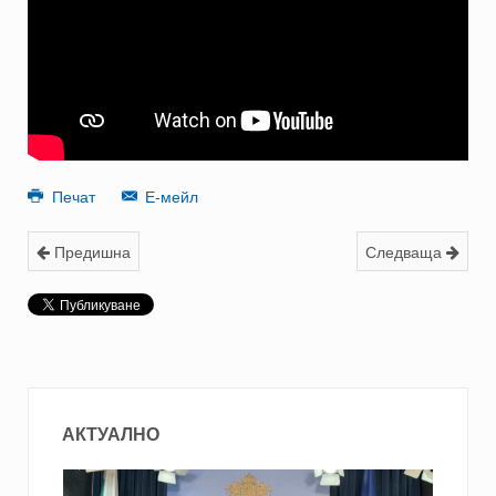
Печат
Е-мейл
Предишна
Следваща
АКТУАЛНО