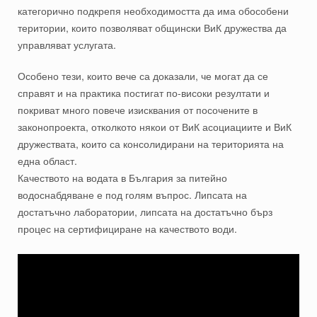
категорично подкрепя необходимостта да има обособени
територии, които позволяват общински ВиК дружества да
управляват услугата.
Особено тези, които вече са доказали, че могат да се
справят и на практика постигат по-високи резултати и
покриват много повече изисквания от посочените в
законопроекта, отколкото някои от ВиК асоциациите и ВиК
дружествата, които са консолидирани на територията на
една област.
Качеството на водата в България за питейно
водоснабдяване е под голям въпрос. Липсата на
достатъчно лаборатории, липсата на достатъчно бърз
процес на сертифициране на качеството води.