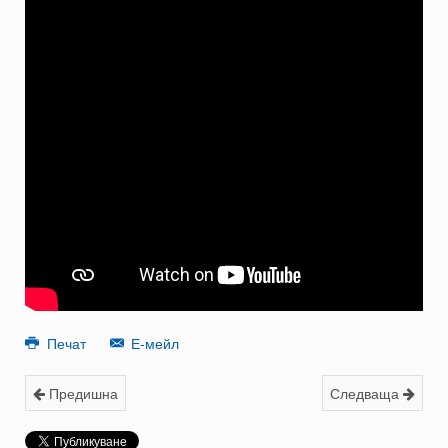
Печат
Е-мейл
Предишна
Следваща