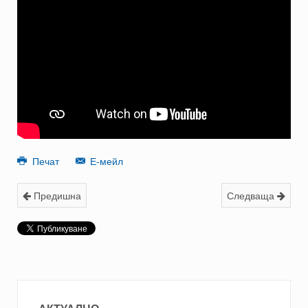
Печат
Е-мейл
Предишна
Следваща