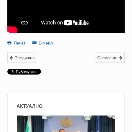
Печат
Е-мейл
Предишна
Следваща
АКТУАЛНО