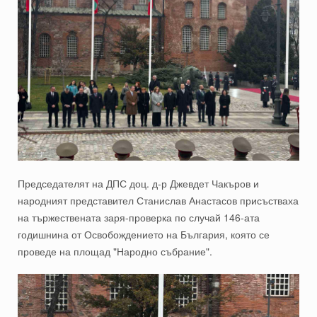
Председателят на ДПС доц. д-р Джевдет Чакъров и
народният представител Станислав Анастасов присъстваха
на тържествената заря-проверка по случай 146-ата
годишнина от Освобождението на България, която се
проведе на площад "Народно събрание".