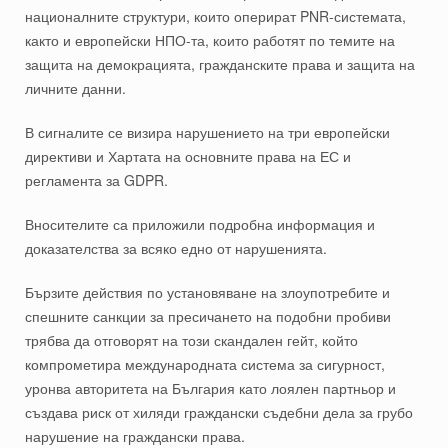
националните структури, които оперират PNR-системата,
както и европейски НПО-та, които работят по темите на
защита на демокрацията, гражданските права и защита на
личните данни.
В сигналите се визира нарушението на три европейски
директиви и Хартата на основните права на ЕС и
регламента за GDPR.
Вносителите са приложили подробна информация и
доказателства за всяко едно от нарушенията.
Бързите действия по установяване на злоупотребите и
спешните санкции за пресичането на подобни пробиви
трябва да отговорят на този скандален гейт, който
компрометира международната система за сигурност,
уронва авторитета на България като лоялен партньор и
създава риск от хиляди граждански съдебни дела за грубо
нарушение на граждански права.