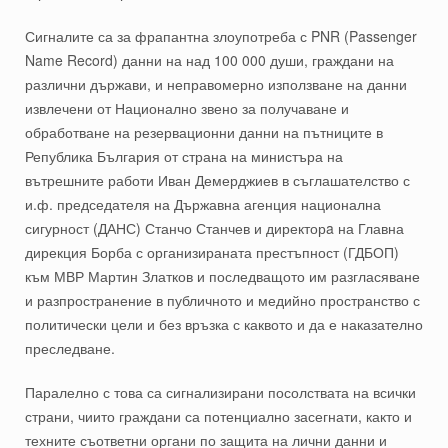
Сигналите са за фрапантна злоупотреба с PNR (Passenger
Name Record) данни на над 100 000 души, граждани на
различни държави, и неправомерно използване на данни
извлечени от Национално звено за получаване и
обработване на резервационни данни на пътниците в
Република България от страна на министъра на
вътрешните работи Иван Демерджиев в съглашателство с
и.ф. председателя на Държавна агенция национална
сигурност (ДАНС) Станчо Станчев и директорa на Главна
дирекция Борба с организираната престъпност (ГДБОП)
към МВР Мартин Златков и последващото им разгласяване
и разпространение в публичното и медийно пространство с
политически цели и без връзка с каквото и да е наказателно
преследване.
Паралелно с това са сигнализирани посолствата на всички
страни, чиито граждани са потенциално засегнати, както и
техните съответни органи по защита на лични данни и