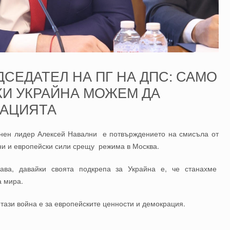
ДСЕДАТЕЛ НА ПГ НА ДПС: САМО
КИ УКРАЙНА МОЖЕМ ДА
РАЦИЯТА
ионен лидер Алексей Навални е потвърждението на смисъла от
ни и европейски сили срещу режима в Москва.
жава, давайки своята подкрепа за Украйна е, че станахме
а мира.
тази война е за европейските ценности и демокрация.