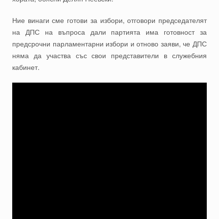
Ние винаги сме готови за избори, отговори председателят
на ДПС на въпроса дали партията има готовност за
предсрочни парламентарни избори и отново заяви, че ДПС
няма да участва със свои представители в служебния
кабинет.