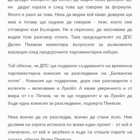
ни дадат хората и след това ще говорим за формули.
Много е рано за това. Нека да видим кой какво доверие ще
има и тогава ще седнем да говорим - тези, които сме
отговорни към България. Не е сериозно, да започваме да
водим този разговор отсега. Така председателят на ДПС
Делян Пеевски коментира въпросите за възможните
коалиции след предсрочните парламентарни избори.
Той обясни, че ДПС ще подкрепи създаването на временна
парламентарна комисия за разследване на „Балкански
поток“ . Комисия ще подкрепим, дори сме разговаряли с
колегите – включваме и Лукойл. А имам уверението и от
вчера от г-н Петков, че те ще подкрепят и за Лукойл да
бъде една комисия за разследване, подчерта Пеевски.
Нека всичко да се разследва, всичко да стане ясно. Ние
дължим на хората истината по всеки един проект - от кой е
спечелено, от кой е загубено и къде са отишли парите на
хората, обясни Делян Пеевски.