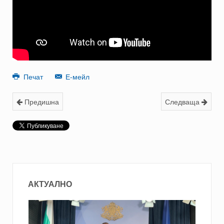
Печат
Е-мейл
Предишна
Следваща
АКТУАЛНО