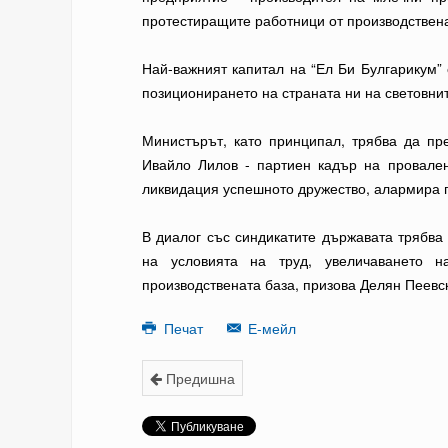
протестиращите работници от производствена
Най-важният капитал на “Ел Би Булгарикум” 
позиционирането на страната ни на световни
Министърът, като принципал, трябва да пр
Ивайло Лилов - партиен кадър на провале
ликвидация успешното дружество, алармира 
В диалог със синдикатите държавата трябва
на условията на труд, увеличаването 
производствената база, призова Делян Пеевс
Печат
Е-мейл
Предишна