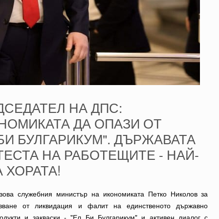
ДСЕДАТЕЛ НА ДПС:
НОМИКАТА ДА ОПАЗИ ОТ
БИ БУЛГАРИКУМ". ДЪРЖАВАТА
ТЕСТА НА РАБОТЕЩИТЕ - НАЙ-
 ХОРАТА!
зова служебния министър на икономиката Петко Николов за
зване от ликвидация и фалит на единственото държавно
дукти и закваски - "Ел Би Булгарикум" и активен диалог с