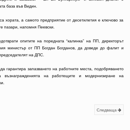
та база във Видин.
са хората, а самото предприятие от десетилетия е ключово за
те пазари, напомня Пеевски.
едотврати опитите на поредната “калинка” на ПП, директорът
ния министър от ПП Богдан Богданов, да доведе до фалит и
председателят на ДПС.
 да гарантира запазването на работните места, подобряването
на възнагражденията на работещите и модернизиране на
ки.
Следваща