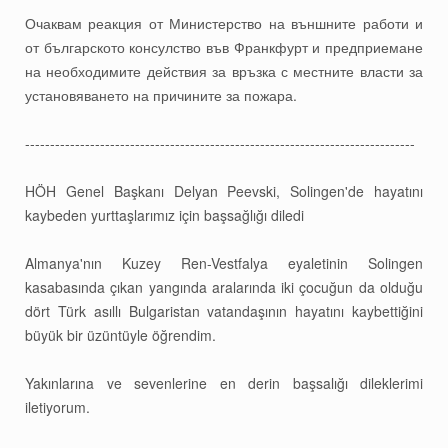
Очаквам реакция от Министерство на външните работи и
от българското консулство във Франкфурт и предприемане
на необходимите действия за връзка с местните власти за
установяването на причините за пожара.
------------------------------------------------------------------------------
HÖH Genel Başkanı Delyan Peevski, Solingen'de hayatını
kaybeden yurttaşlarımız için başsağlığı diledi
Almanya'nın Kuzey Ren-Vestfalya eyaletinin Solingen
kasabasında çıkan yangında aralarında iki çocuğun da olduğu
dört Türk asıllı Bulgaristan vatandaşının hayatını kaybettiğini
büyük bir üzüntüyle öğrendim.
Yakınlarına ve sevenlerine en derin başsalığı dileklerimi
iletiyorum.