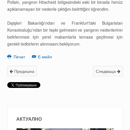
Polisin, yangının Höscheid bölgesindeki eski bir binada henüz
açıklanamayan bir nedenle çıktığını belirttiğini öğrendim.
Dışişleri Bakanlığı'ndan ve Frankfurt'taki Bulgaristan
Konsolosluğu'ndan bir tepki gelmesini ve yangının nedenlerinin
belirlenmesi için yerel makamlarla temasa geçilmesi için
gerekli tedbirlerin alınmasını bekliyorum.
Печат
Е-мейл
Предишна
Следваща
АКТУАЛНО