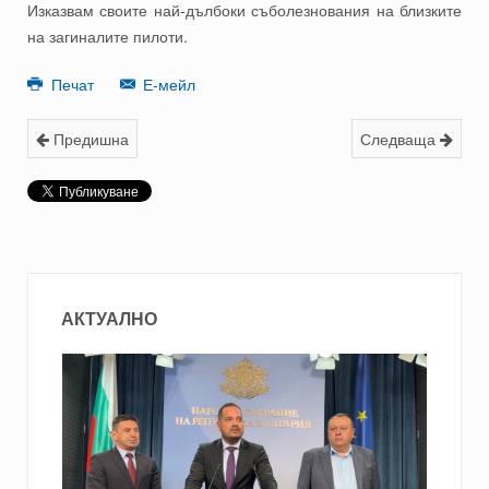
Изказвам своите най-дълбоки съболезнования на близките
на загиналите пилоти.
Печат
Е-мейл
Предишна
Следваща
АКТУАЛНО