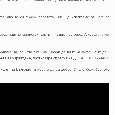
тво, ако то си върши работата, ние ще изискваме от него за
пазарлъци за министри, зам-министри, постове... А хората няма
арламента, защото ако има избори да ви кажа какво ще бъде -
АЛО и Възраждане, прогнозира лидерът на ДПС-НОВО НАЧАЛО.
мислят за България и хората да са добре. Иначе безхаберието