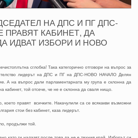
СЕДАТЕЛ НА ДПС И ПГ ДПС-
Е ПРАВЯТ КАБИНЕТ, ДА
 ДА ИДВАТ ИЗБОРИ И НОВО
чистоплътна сглобка! Така категорично отговори на въпрос за
авителство лидерът на ДПС и ПГ на ДПС-НОВО НАЧАЛО Делян
ие. А на въпрос дали парламентарната му група е склонна да
на кабинет, той отсече, че не е склонна да сваля нищо.
, което правят всичките. Накачулили са се всякакви възможни
лгария стои без кабинет, каза лидерът.
ло, продължи той.
ано като ги налазят после това да не е техния край. Изборът си