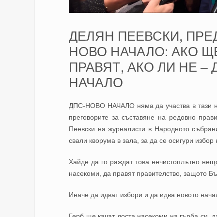
ДЕЛЯН ПЕЕВСКИ, ПРЕД
НОВО НАЧАЛО: АКО Щ
ПРАВЯТ, АКО ЛИ НЕ –
НАЧАЛО
ДПС-НОВО НАЧАЛО няма да участва в тази не
преговорите за съставяне на редовно пр
Пеевски на журналисти в Народното събран
свали кворума в зала, за да се осигури избор 
Хайде да го раждат това нечистоплътно нещо
насекоми, да правят правителство, защото Бъ
Иначе да идват избори и да идва новото нача
Герб ще качат доста насекоми на гърба си, д