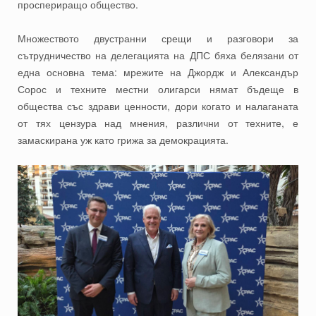
проспериращо общество.
Множеството двустранни срещи и разговори за
сътрудничество на делегацията на ДПС бяха белязани от
една основна тема: мрежите на Джордж и Александър
Сорос и техните местни олигарси нямат бъдеще в
общества със здрави ценности, дори когато и налаганата
от тях цензура над мнения, различни от техните, е
замаскирана уж като грижа за демокрацията.