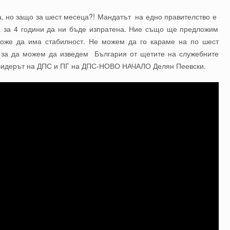
а, но защо за шест месеца?! Мандатът на едно правителство е
ма за 4 години да ни бъде изпратена. Ние също ще предложим
може да има стабилност. Не можем да го караме на по шест
, за да можем да изведем България от щетите на служебните
и лидерът на ДПС и ПГ на ДПС-НОВО НАЧАЛО Делян Пеевски.