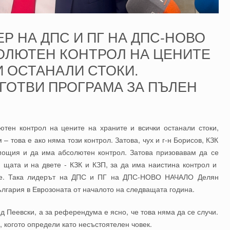
Р НА ДПС И ПГ НА ДПС-НОВО
СОЛЮТЕН КОНТРОЛ НА ЦЕНИТЕ
И ОСТАНАЛИ СТОКИ.
ГОТВИ ПРОГРАМА ЗА ПЪЛЕН
ютен контрол на цените на храните и всички останали стоки,
– това е ако няма този контрол. Затова, чух и г-н Борисов, КЗК
мощия и да има абсолютен контрол. Затова призовавам да се
 щата и на двете - КЗК и КЗП, за да има наистина контрол и
ните. Така лидерът на ДПС и ПГ на ДПС-НОВО НАЧАЛО Делян
ългария в Еврозоната от началото на следващата година.
ед Пеевски, а за референдума е ясно, че това няма да се случи.
, когото определи като несъстоятелен човек.