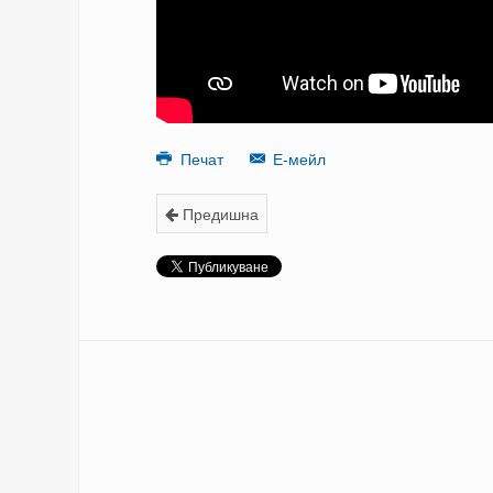
Печат
Е-мейл
Предишна