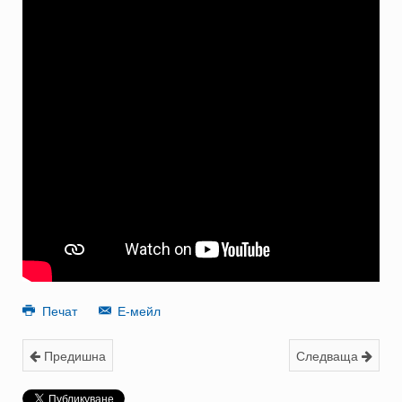
Печат
Е-мейл
Предишна
Следваща