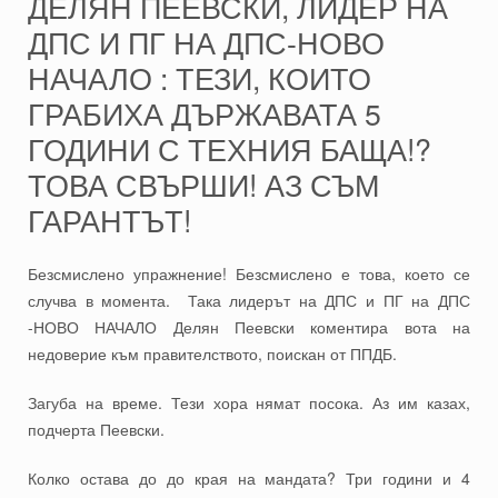
ДЕЛЯН ПЕЕВСКИ, ЛИДЕР НА
ДПС И ПГ НА ДПС-НОВО
НАЧАЛО : ТЕЗИ, КОИТО
ГРАБИХА ДЪРЖАВАТА 5
ГОДИНИ С ТЕХНИЯ БАЩА!?
ТОВА СВЪРШИ! АЗ СЪМ
ГАРАНТЪТ!
Безсмислено упражнение! Безсмислено е това, което се
случва в момента. Така лидерът на ДПС и ПГ на ДПС
-НОВО НАЧАЛО Делян Пеевски коментира вота на
недоверие към правителството, поискан от ППДБ.
Загуба на време. Тези хора нямат посока. Аз им казах,
подчерта Пеевски.
Колко остава до до края на мандата? Три години и 4