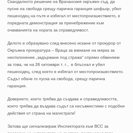
Скандалното решение на Врачанския окръжен съд, да
пусне на свобода срещу парична гаранция шофьор, убил
пешеходец на пътя и избягал от местопроизшествието, е
поредната демонстрация за пренебрежение към
очакванията на хората за справедливост.
Делото е образувано след внесено искане от прокурор от
Окръжна прокуратура – Враца за вземане на мярка за
неотклонение „задържане под стража“ спрямо обвиняем
за това, че на 26 октомври т. г., е блъснал и убил
пешеходец, след което е избягал от местопроизшествието.
Съдът обаче го пуска на свобода, срещу парична
гаранция.
Доверието, което трябва да
създава и справедливостта,
които трябва да въздава съдът са несъвместими с подобни
действия от страна на магистрати!
Затова ще сигнализирам Инспектората към ВСС за