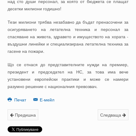
над сто души персонал, за която от бюджета се плащат
десетки милиони годишно!
Тези милиони трябва незабавно да бъдат пренасочени за
осигуряването на летателна техника и персонал за
спасяване на живота, здравето и имуществото на хората -
въздушни линейки и специализирана летателна техника за
гасене на пожари.
Що се отнася до представителните нужди на премиер,
президент и председател на НС, за това има вече
установени европейски практики и може се намери
разумно решение с националния превозвач.
Печат
Е-мейл
Предишна
Следваща