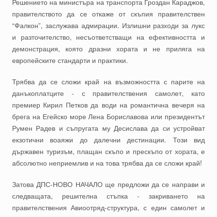
Решението на министъра на транспорта Гроздан Караджов,
правителството да се откаже от скъпия правителствен
“Фалкон”, заслужава адмирации. Излишни разходи за лукс
и разточителство, несъответстващи на ефективността и
демонстрация, която дразни хората и не приляга на
европейските стандарти и практики.
Трябва да се сложи край на възможността с парите на
данъкоплатците - с правителствения самолет, като
премиер Кирил Петков да води на романтична вечеря на
брега на Егейско море Лена Бориславова или президентът
Румен Радев и съпругата му Десислава да си устройват
екзотични воаяжи до далечни дестинации. Този вид
държавен туризъм, плащан скъпо и прескъпо от хората, е
абсолютно неприемлив и на това трябва да се сложи край!
Затова ДПС-НОВО НАЧАЛО ще предложи да се направи и
следващата, решителна стъпка - закриването на
правителствения Авиоотряд-структура, с един самолет и