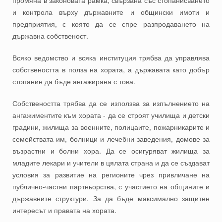
промяна в законовата рамка, свързана със стопанисването
и контрола върху държавните и общински имоти и
предприятия, с която да се спре разпродаването на
държавна собственост.
Всяко ведомство и всяка институция трябва да управлява
собствеността в полза на хората, а държавата като добър
стопанин да бъде ангажирана с това.
Собствеността трябва да се използва за изпълнението на
ангажиментите към хората - да се строят училища и детски
градини, жилища за военните, полицаите, пожарникарите и
семействата им, болници и лечебни заведения, домове за
възрастни и болни хора. Да се осигуряват жилища за
младите лекари и учители в цялата страна и да се създават
условия за развитие на регионите чрез привличане на
публично-частни партньорства, с участието на общините и
държавните структури. За да бъде максимално защитен
интересът и правата на хората.