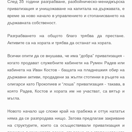
След 35 години разграбване, разбойническо-мениджърска
приватизация и унищожаване на капитала на държавата, е
време за ново начало в управлението и стопанисването на
държавната собственост.
Разграбването на общото благо трябва да престане.
Активите са на хората и трябва да останат на хората.
Всички опити да се внушава, че има “добра” приватизация -
когато продават служебните кабинети на Румен Радев или
кабинета на Иван Костов - бащата на пладнешкия обир на
държавни активи, продадени за жълти стотинки в ръцете на
олигарси като Прокопиев и “лоша” приватизация - такава, в
която Радев, Костов и хората им не участват, са вятър и
мъгла.
Новото начало ще сложи край на грабежа и оттук нататък
няма да се разпродава нищо. Затова предлагам закриване
на структурите, които са осъществявали приватизация и