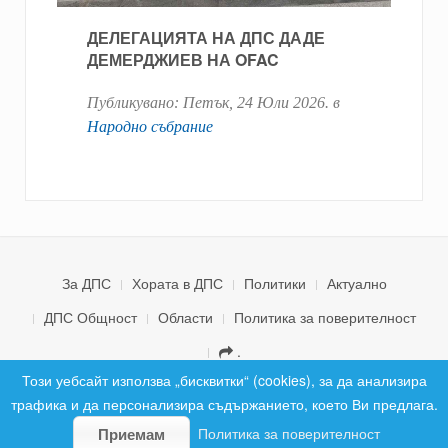
ДЕЛЕГАЦИЯТА НА ДПС ДАДЕ
ДЕМЕРДЖИЕВ НА OFAC
Публикувано:
Петък, 24 Юли 2026
. в
Народно събрание
За ДПС
Хората в ДПС
Политики
Актуално
ДПС Общност
Области
Политика за поверителност
.
© 2026 ДПС България. Всички права запазени.
Този уебсайт използва „бисквитки“ (cookies), за да анализира
трафика и да персонализира съдържанието, което Ви предлага.
Политика за поверителност
Приемам