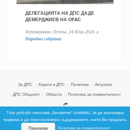
ДЕЛЕГАЦИЯТА НА ДПС ДАДЕ
ДЕМЕРДЖИЕВ НА OFAC
Публикувано:
Петък, 24 Юли 2026
. в
Народно събрание
За ДПС
Хората в ДПС
Политики
Актуално
ДПС Общност
Области
Политика за поверителност
.
© 2026 ДПС България. Всички права запазени.
Този уебсайт използва „бисквитки“ (cookies), за да анализира
трафика и да персонализира съдържанието, което Ви предлага.
Политика за поверителност
Приемам