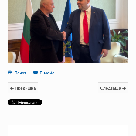
Печат
Е-мейл
Предишна
Следваща