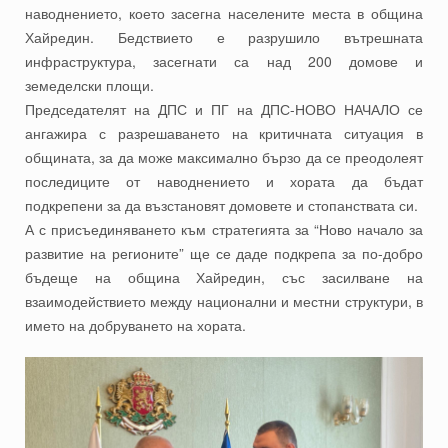
наводнението, което засегна населените места в община
Хайредин. Бедствието е разрушило вътрешната
инфраструктура, засегнати са над 200 домове и
земеделски площи.
Председателят на ДПС и ПГ на ДПС-НОВО НАЧАЛО се
ангажира с разрешаването на критичната ситуация в
общината, за да може максимално бързо да се преодолеят
последиците от наводнението и хората да бъдат
подкрепени за да възстановят домовете и стопанствата си.
А с присъединяването към стратегията за “Ново начало за
развитие на регионите” ще се даде подкрепа за по-добро
бъдеще на община Хайредин, със засилване на
взаимодействието между национални и местни структури, в
името на добруването на хората.