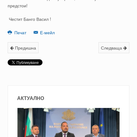
предстои!
Честит Банго Васил !
Печат
Е-мейл
Предишна
Следваща
АКТУАЛНО