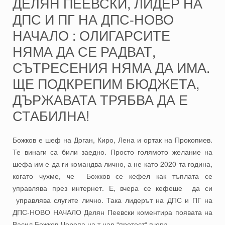
ДЕЛЯН ПЕЕВСКИ, ЛИДЕР НА
ДПС И ПГ НА ДПС-НОВО
НАЧАЛО : ОЛИГАРСИТЕ
НЯМА ДА СЕ РАДВАТ,
СЪТРЕСЕНИЯ НЯМА ДА ИМА.
ЩЕ ПОДКРЕПИМ БЮДЖЕТА,
ДЪРЖАВАТА ТРЯБВА ДА Е
СТАБИЛНА!
Божков е шеф на Доган, Киро, Лена и ортак на Прокопиев.
Те винаги са били заедно. Просто голямото желание на
шефа им е да ги командва лично, а не като 2020-та година,
когато чухме, че Божков се кефел как тъплата се
управлява през интернет. Е, вчера се кефеше да си
управлява слугите лично. Така лидерът на ДПС и ПГ на
ДПС-НОВО НАЧАЛО Делян Пеевски коментира появата на
Васил Божков-Черепа на т.нар.“протест“ вчера.