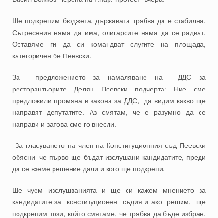
Ще подкрепим бюджета, държавата трябва да е стабилна.
Сътресения няма да има, олигарсите няма да се радват.
Оставяме ги да си командват слугите на площада,
категоричен бе Пеевски.
За предложението за намаляване на ДДС за
ресторантьорите Делян Пеевски подчерта: Ние сме
предложили промяна в закона за ДДС, да видим какво ще
направят депутатите. Аз смятам, че е разумно да се
направи и затова сме го внесли.
За гласуването на член на Конституционния съд Пеевски
обясни, че първо ще бъдат изслушани кандидатите, преди
да се вземе решение дали и кого ще подкрепи.
Ще чуем изслушванията и ще си кажем мнението за
кандидатите за конституционен съдия и ако решим, ще
подкрепим този, който смятаме, че трябва да бъде избран.