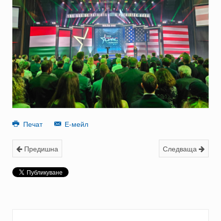
Печат
Е-мейл
Предишна
Следваща