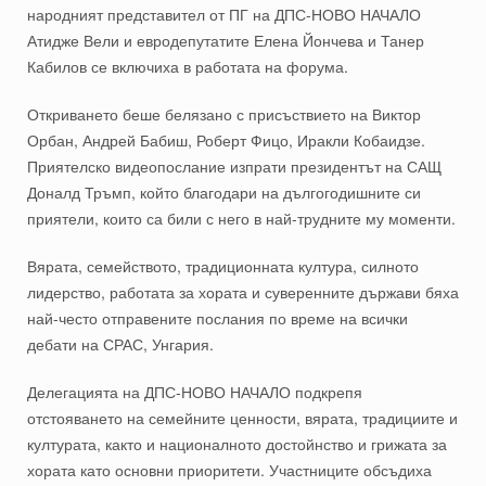
народният представител от ПГ на ДПС-НОВО НАЧАЛО
Атидже Вели и евродепутатите Елена Йончева и Танер
Кабилов се включиха в работата на форума.
Откриването беше белязано с присъствието на Виктор
Орбан, Андрей Бабиш, Роберт Фицо, Иракли Кобаидзе.
Приятелско видеопослание изпрати президентът на САЩ
Доналд Тръмп, който благодари на дългогодишните си
приятели, които са били с него в най-трудните му моменти.
Вярата, семейството, традиционната култура, силното
лидерство, работата за хората и суверенните държави бяха
най-често отправените послания по време на всички
дебати на СРАС, Унгария.
Делегацията на ДПС-НОВО НАЧАЛО подкрепя
отстояването на семейните ценности, вярата, традициите и
културата, както и националното достойнство и грижата за
хората като основни приоритети. Участниците обсъдиха