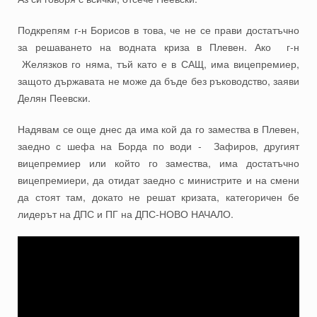
Подкрепям г-н Борисов в това, че не се прави достатъчно
за решаването на водната криза в Плевен. Ако г-н
Желязков го няма, тъй като е в САЩ, има вицепремиер,
защото държавата не може да бъде без ръководство, заяви
Делян Пеевски.
Надявам се още днес да има кой да го замества в Плевен,
заедно с шефа на Борда по води - Зафиров, другият
вицепремиер или който го замества, има достатъчно
вицепремиери, да отидат заедно с министрите и на смени
да стоят там, докато не решат кризата, категоричен бе
лидерът на ДПС и ПГ на ДПС-НОВО НАЧАЛО.