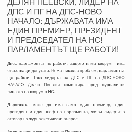
ДЕЛЯН ПЕЕВСКИ, ЛИДЕР НА
ДПС И ПГ НА ДПС-НОВО
НАЧАЛО: ДЪРЖАВАТА ИМА
ЕДИН ПРЕМИЕР, ПРЕЗИДЕНТ
И ПРЕДСЕДАТЕЛ НА НС!
ПАРЛАМЕНТЪТ ЩЕ РАБОТИ!
Днес парламентът не работи, защото няма кворум - има
отсъстващи депутати. Няма никакъв проблем, парламентът
ще работи. Така лидерът на ДПС и ПГ на ДПС-НОВО
НАЧАЛО Делян Пеевски коментира пред журналисти
липсата на кворум в НС.
Държавата може да има само един премиер, един
президент и един шеф на парламента, заяви лидерът в
отговор на журналистически въпрос.
Аз си говоря с всички, отсече Пеевски.