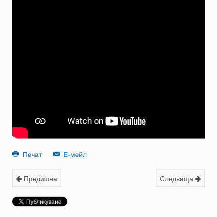
Печат
Е-мейл
Предишна
Следваща