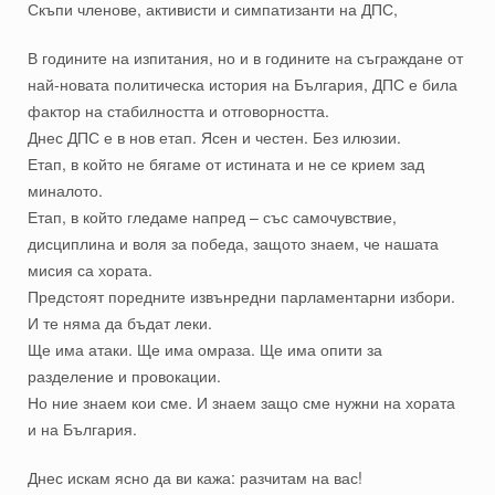
Скъпи членове, активисти и симпатизанти на ДПС,
В годините на изпитания, но и в годините на съграждане от
най-новата политическа история на България, ДПС е била
фактор на стабилността и отговорността.
Днес ДПС е в нов етап. Ясен и честен. Без илюзии.
Етап, в който не бягаме от истината и не се крием зад
миналото.
Етап, в който гледаме напред – със самочувствие,
дисциплина и воля за победа, защото знаем, че нашата
мисия са хората.
Предстоят поредните извънредни парламентарни избори.
И те няма да бъдат леки.
Ще има атаки. Ще има омраза. Ще има опити за
разделение и провокации.
Но ние знаем кои сме. И знаем защо сме нужни на хората
и на България.
Днес искам ясно да ви кажа: разчитам на вас!