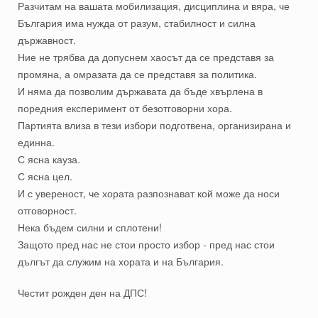
Разчитам на вашата мобилизация, дисциплина и вяра, че
България има нужда от разум, стабилност и силна
държавност.
Ние не трябва да допуснем хаосът да се представя за
промяна, а омразата да се представя за политика.
И няма да позволим държавата да бъде хвърлена в
поредния експеримент от безотговорни хора.
Партията влиза в тези избори подготвена, организирана и
единна.
С ясна кауза.
С ясна цел.
И с увереност, че хората разпознават кой може да носи
отговорност.
Нека бъдем силни и сплотени!
Защото пред нас не стои просто избор - пред нас стои
дългът да служим на хората и на България.
Честит рожден ден на ДПС!