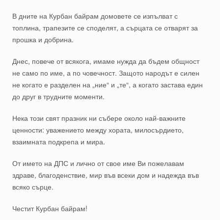
В дните на Курбан байрам домовете се изпълват с
топлина, трапезите се споделят, а сърцата се отварят за
прошка и добрина.
Днес, повече от всякога, имаме нужда да бъдем общност
не само по име, а по човечност. Защото народът е силен
не когато е разделен на „ние“ и „те“, а когато застава един
до друг в трудните моменти.
Нека този свят празник ни събере около най-важните
ценности: уважението между хората, милосърдието,
взаимната подкрепа и мира.
От името на ДПС и лично от свое име Ви пожелавам
здраве, благоденствие, мир във всеки дом и надежда във
всяко сърце.
Честит Курбан байрам!