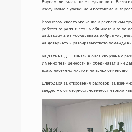
Вярвам, че силата ни е в единството. Всеки им
изслушваме с уважение и поставяме интереса
Изразявам своето уважение и респект към труд
работят за развитието на общината и за по-д
най-важно е да съхраняваме добрия тон, вза
на доверието и разбирателството помежду ни
Каузата на ДПС винаги е била свързана с раз
Именно тези ценности ни обединяват и ни да
всяко населено място и на всяко семейство.
Благодаря за откровения разговор, за взаим
заедно – с отговорност, човечност и грижа къ