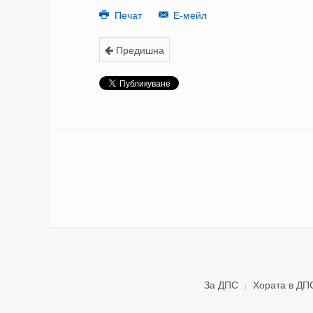
Печат
Е-мейл
Предишна
За ДПС
Хората в ДП