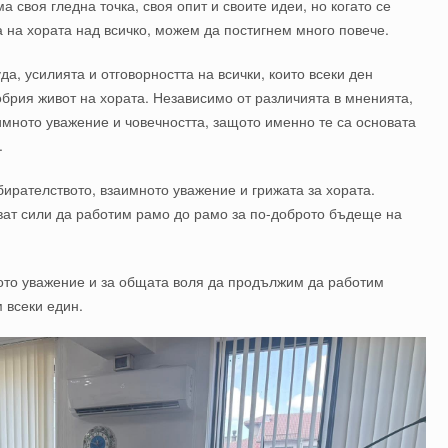
а своя гледна точка, своя опит и своите идеи, но когато се
 на хората над всичко, можем да постигнем много повече.
а, усилията и отговорността на всички, които всеки ден
обрия живот на хората. Независимо от различията в мненията,
имното уважение и човечността, защото именно те са основата
.
бирателството, взаимното уважение и грижата за хората.
ват сили да работим рамо до рамо за по-доброто бъдеще на
ното уважение и за общата воля да продължим да работим
м всеки един.