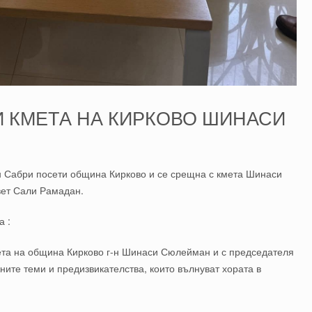
И КМЕТА НА КИРКОВО ШИНАСИ
н Сабри посети община Кирково и се срещна с кмета Шинаси
ет Сали Рамадан.
а :
ета на община Кирково г-н Шинаси Сюлейман и с председателя
ите теми и предизвикателства, които вълнуват хората в