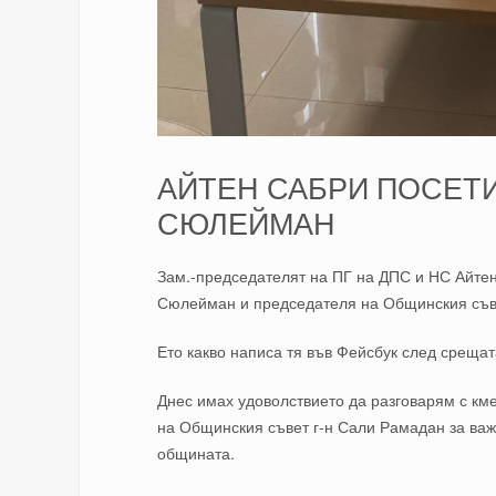
АЙТЕН САБРИ ПОСЕТ
СЮЛЕЙМАН
Зам.-председателят на ПГ на ДПС и НС Айте
Сюлейман и председателя на Общинския съв
Ето какво написа тя във Фейсбук след срещат
Днес имах удоволствието да разговарям с км
на Общинския съвет г-н Сали Рамадан за важн
общината.