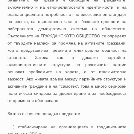
включително и на етно-религиозните идентичности, и на
екзистенциалната потребност от по-висок жизнен стандарт
на човека, са съществена част от базовите ценности на
либералната демократична система на обществото.
Състоянието на ГРАЖДАНСКОТО ОБЩЕСТВО се определя
от твърдите нагласи за промяна на
активните граждани
,
които представляват реалната електорална общност на
страната. Затова как и доколко партийно-
административните структури на различните партии
решават проблемите на хората, е от изключителна
важност. Ако
живата връзка
между партийните структури и
активните граждани е на "самотек“, това е много сериозен
политически синдром за дефектиране и за необходимост
от промяна и обновяване.
Затова в спешен порядък предлагам:
1) стабилизиране на организацията в традиционните
райони на ДПС и