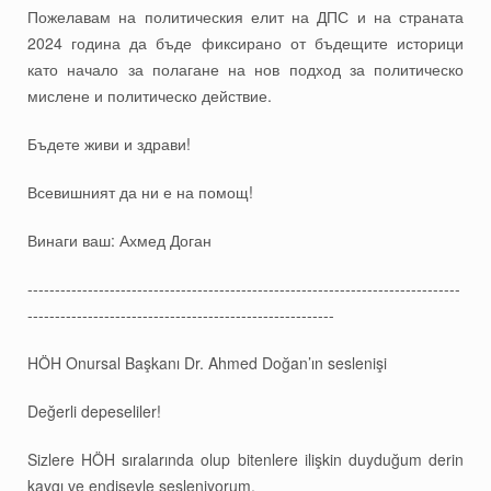
Пожелавам на политическия елит на ДПС и на страната
2024 година да бъде фиксирано от бъдещите историци
като начало за полагане на нов подход за политическо
мислене и политическо действие.
Бъдете живи и здрави!
Всевишният да ни е на помощ!
Винаги ваш: Ахмед Доган
-------------------------------------------------------------------------------
--------------------------------------------------------
HÖH Onursal Başkanı Dr. Ahmed Doğan’ın seslenişi
Değerli depeseliler!
Sizlere HÖH sıralarında olup bitenlere ilişkin duyduğum derin
kaygı ve endişeyle sesleniyorum.