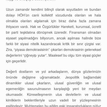
Uzun zamandır kendimi bilinçli olarak soyutladım ve bundan
dolayı HÖH’ün canlı kollektif vücudunda olanları ve hala
olmakta olanları algılamak için biraz daha fazla zamana
ihtiyacım vardı. Hak ve Özgürlükler Hareketi, kurumsal, ücretli
bir parti teşkilatına dönüşmek üzeredir. Finansman olmadan
siyaset yapılmadığını biliyorum, ancak aşılması halinde bize
farklı bir siyasi nitelik kazandıracak kritik bir sınır çizgisi var.
Zira, “piyasa demokrasisinin” çıkarları demokrasinin geleneksel
değerlerini “çiğneyip yutar”. Maalesef bu olgu tüm siyasi güçler
için geçerlidir.
Değerli dostlarım ve yol arkadaşlarım, dünya gözlerimizin
önünde değişime uğramaktadır. Jeopolitik bağlamdaki
dinamikler ulusal çıkarların, ulusal güvenliğin ve ulusal
egemenliğin savunulmasının karşılaştığı yeni bir meydan
okumasıdır. Küreselleşmenin ulus devletlerin ve ulusal
kimliklerin beklentileriyle uzun vadeli bir yüzleşmesinin
eşiğindeyiz. Muhtemelen bu eğilim eski imparatorlukların nüfuz