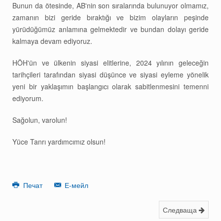
Bunun da ötesinde, AB'nin son sıralarında bulunuyor olmamız,
zamanın bizi geride bıraktığı ve bizim olayların peşinde
yürüdüğümüz anlamına gelmektedir ve bundan dolayı geride
kalmaya devam ediyoruz.
HÖH'ün ve ülkenin siyasi elitlerine, 2024 yılının geleceğin
tarihçileri tarafından siyasi düşünce ve siyasi eyleme yönelik
yeni bir yaklaşımın başlangıcı olarak sabitlenmesini temenni
ediyorum.
Sağolun, varolun!
Yüce Tanrı yardımcımız olsun!
Печат
Е-мейл
Следваща