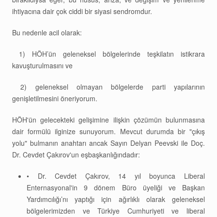
ihtiyacına dair çok ciddi bir siyasi sendromdur.
Bu nedenle acil olarak:
1) HÖH’ün geleneksel bölgelerinde teşkilatın istikrara
kavuşturulmasını ve
2) geleneksel olmayan bölgelerde parti yapılarının
genişletilmesini öneriyorum.
HÖH'ün gelecekteki gelişimine ilişkin çözümün bulunmasına
dair formülü ilginize sunuyorum. Mevcut durumda bir "çıkış
yolu" bulmanın anahtarı ancak Sayın Delyan Peevski ile Doç.
Dr. Cevdet Çakırov'un eşbaşkanlığındadır:
• Dr. Cevdet Çakırov, 14 yıl boyunca Liberal
Enternasyonal'in 9 dönem Büro üyeliği ve Başkan
Yardımcılığı’nı yaptığı için ağırlıklı olarak geleneksel
bölgelerimizden ve Türkiye Cumhuriyeti ve liberal