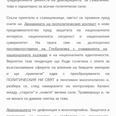
това е характерно за всички политически сили.
Скъпи приятели и съмишленици, светът се променя пред
очите ни.
Динамиката на геополитическия контекст
е ново
предизвикателство пред защитата на националните
интереси, националната сигурност и националния
суверенитет. На прага сме на дългосрочно
противопоставяне на Глобализма с очакванията на
националните държави
и на националните идентичности.
Вероятно тази тенденция ще бъде съчетана с опити за
възстановяване сферите на влияние на бившите империи
и ще „приключи" едва с преобразуването на
ПОЛИТИЧЕСКИЯ НИ СВЯТ в легитимно многополюсен и,
разбира се, след намирането на контролиран баланс
между „старите" и „новите" велики сили. Травмиращо е, че
не винаги си даваме сметка за това.
Демокрацията
по дефиниция е многопартийна. Защитата и
развитието на правата и свободите на гражданите,