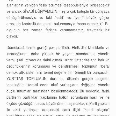
alanlarının yeniden tesis edilmesi teşebbüsleriyle birleşecektir
ve ancak SİYASİ DÜNYAMIZIN meşru çok kutuplu bir dünyaya
dönüştürülmesiyle ve tabi “eski” ve “yeni” büyük güçler
arasında kontrollü dengenin bulunmasıyla “sona erecektir”. Bu
olgunun her zaman farkına varamamamız, travmatik bir
olaydır.
Demokrasi tanımı gereği çok partilidir. Etnik-dini kimliklerin ve
insanoğlunun daha yüksek bir yaşam standardına yönelik
varoluşsal ihtiyacı da dahil olmak üzere vatandaşların hak ve
özgürlüklerinin korunması ve geliştirilmesi, toplumun liberal
demokratik sisteminin temel değerlerinin önemli bir parçasıdır.
YURTTAŞ TOPLUMUN durumu, ülkenin gerçek seçmen
topluluğunu temsil eden aktif yurttaşların değişime yönelik
güçlü tutumları tarafından belirlenmektedir. Bu nedenle, farklı
partilerin parti-idari yapılarının halkın sorunlarını nasıl ve ne
ölçüde çözdüğü hususu büyük önem taşımaktadır. Parti yapıları
ile aktif yurttaşlar arasındaki canlı ilişki "kendi akışına"
bırakıldıysa eğer, bu husus, arıza, ve değişim ve yenilenme