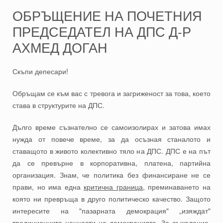
ОБРЪЩЕНИЕ НА ПОЧЕТНИЯ
ПРЕДСЕДАТЕЛ НА ДПС Д-Р
АХМЕД ДОГАН
Скъпи депесари!
Обръщам се към вас с тревога и загриженост за това, което
става в структурите на ДПС.
Дълго време съзнателно се самоизолирах и затова имах
нужда от повече време, за да осъзная станалото и
ставащото в живото колективно тяло на ДПС. ДПС е на път
да се превърне в корпоративна, платена, партийна
организация. Знам, че политика без финансиране не се
прави, но има една
критична граница
, преминаването на
която ни превръща в друго политическо качество. Защото
интересите на "пазарната демокрация" „изяждат"
традиционните ценности на демокрацията. За съжаление,