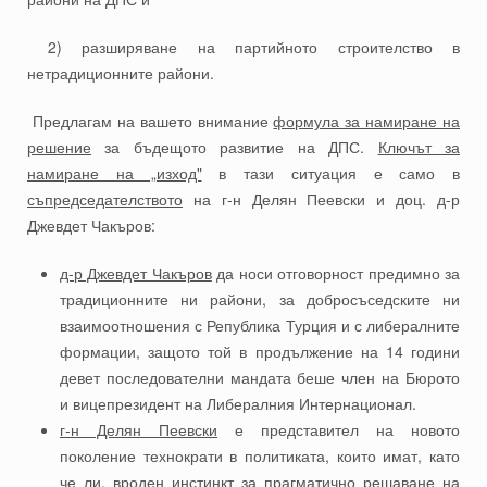
2) разширяване на партийното строителство в
нетрадиционните райони.
Предлагам на вашето внимание
формула за намиране на
решение
за бъдещото развитие на ДПС.
Ключът за
намиране на „изход"
в тази ситуация е само в
съпредседателството
на г-н Делян Пеевски и доц. д-р
Джевдет Чакъров:
д-р Джевдет Чакъров
да носи отговорност предимно за
традиционните ни райони, за добросъседските ни
взаимоотношения с Република Турция и с либералните
формации, защото той в продължение на 14 години
девет последователни мандата беше член на Бюрото
и вицепрезидент на Либералния Интернационал.
г-н Делян Пеевски
е представител на новото
поколение технократи в политиката, които имат, като
че ли, вроден инстинкт за прагматично решаване на