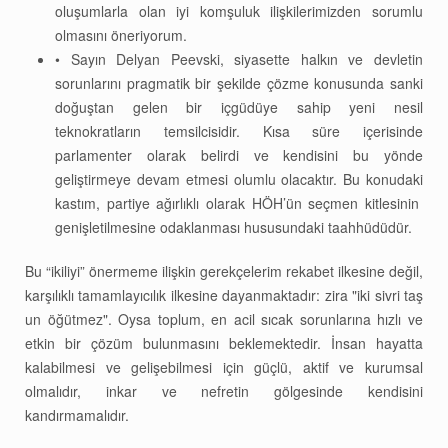
oluşumlarla olan iyi komşuluk ilişkilerimizden sorumlu
olmasını öneriyorum.
• Sayın Delyan Peevski, siyasette halkın ve devletin
sorunlarını pragmatik bir şekilde çözme konusunda sanki
doğuştan gelen bir içgüdüye sahip yeni nesil
teknokratların temsilcisidir. Kısa süre içerisinde
parlamenter olarak belirdi ve kendisini bu yönde
geliştirmeye devam etmesi olumlu olacaktır. Bu konudaki
kastım, partiye ağırlıklı olarak HÖH’ün seçmen kitlesinin
genişletilmesine odaklanması hususundaki taahhüdüdür.
Bu “ikiliyi” önermeme ilişkin gerekçelerim rekabet ilkesine değil,
karşılıklı tamamlayıcılık ilkesine dayanmaktadır: zira "iki sivri taş
un öğütmez". Oysa toplum, en acil sıcak sorunlarına hızlı ve
etkin bir çözüm bulunmasını beklemektedir. İnsan hayatta
kalabilmesi ve gelişebilmesi için güçlü, aktif ve kurumsal
olmalıdır, inkar ve nefretin gölgesinde kendisini
kandırmamalıdır.