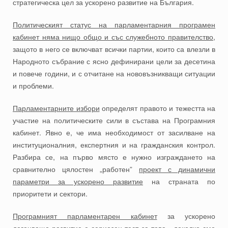
стратегическа цел за ускорено развитие на България.
Политическият статус на парламентарния програмен
кабинет няма нищо общо и със служебното правителство
,
защото в него се включват всички партии, които са влезли в
Народното събрание с ясно дефинирани цели за десетина
и повече години, и с отчитане на нововъзникващи ситуации
и проблеми.
Парламентарните избори
определят правото и тежестта на
участие на политическите сили в състава на Програмния
кабинет. Явно е, че има необходимост от засилване на
институционалния, експертния и на гражданския контрол.
Разбира се, на първо място е нужно изграждането на
сравнително цялостен „работен”
проект с динамични
параметри за ускорено развитие
на страната по
приоритети и сектори.
Програмният парламентарен кабинет
за ускорено