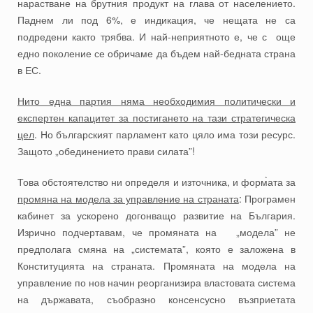
нарастване на брутния продукт на глава от населението.
Паднем ли под 6%, е индикация, че нещата не са
подредени както трябва. И най-неприятното е, че с още
едно поколение се обричаме да бъдем най-бедната страна
в ЕС.
Нито една партия няма необходимия политически и
експертен капацитет за постигането на тази стратегическа
цел
. Но българският парламент като цяло има този ресурс.
Защото „обединението прави силата”!
Това обстоятелство ни определя и източника, и форм̀ата за
промяна на модела за управление на страната
: Програмен
кабинет за ускорено догонващо развитие на България.
Изрично подчертавам, че промяната на „модела” не
предполага смяна на „системата”, която е заложена в
Конституцията на страната. Промяната на модела на
управление по нов начин реорганизира властовата система
на държавата, съобразно консенсусно възприетата