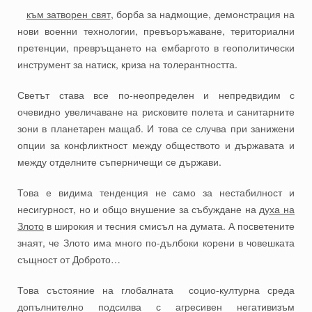
към затворен свят
, борба за надмощие, демонстрация на
нови военни технологии, превъоръжаване, териториални
претенции, превръщането на ембаргото в геополитически
инструмент за натиск, криза на толерантността.
Светът става все по-неопределен и непредвидим с
очевидно увеличаване на рисковите полета и санитарните
зони в планетарен мащаб. И това се случва при занижени
опции за конфликтност между обществото и държавата и
между отделните съперничещи се държави.
Това е видима тенденция не само за нестабилност и
несигурност, но и общо внушение за събуждане на
духа на
Злото
в широкия и тесния смисъл на думата. А посветените
знаят, че Злото има много по-дълбоки корени в човешката
същност от Доброто…
Това състояние на глобалната социо-културна среда
допълнително подсилва с агресивен негативизъм