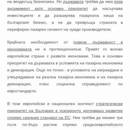
на вездесъщ бизнесмен. Но
държавата
трябва да има
пряк
ангажимент като основен приоритет
да насърчава
инвестициите и да разширява пазарната ниша на
българския бизнес, а не да превръща страната в
периферен пазарен сегмент на чужди производители.
Крайната необходимост от
повече държавност в
икономиката
не е протекционизъм. Правят го всички
европейски страни с развити икономики. Това е основен
приоритет на държавата в условията на пазарна икономика
и демокрация. Още по-точно - в условията на изграждане и
утвърждаване на реална пазарна икономика и на пазарна
демокрация, плюс социална справедливост по
евростандарти.
В този европейски и национален контекст
стратегически
приоритет на България е ускореното догонващо развитие
спрямо средния стандарт на ЕС
. Ние трябва да имаме три
пъти по-бърз растеж спрямо средноевропейското