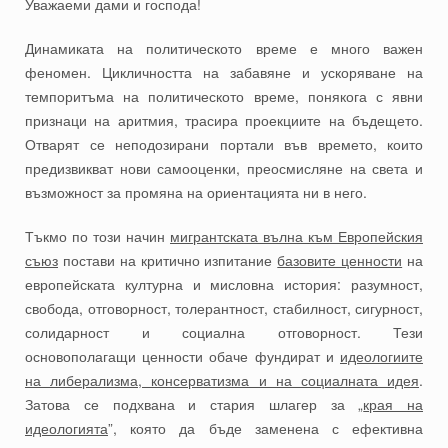
Уважаеми дами и господа!
Динамиката на политическото време е много важен
феномен. Цикличността на забавяне и ускоряване на
темпоритъма на политическото време, понякога с явни
признаци на аритмия, трасира проекциите на бъдещето.
Отварят се неподозирани портали във времето, които
предизвикват нови самооценки, преосмисляне на света и
възможност за промяна на ориентацията ни в него.
Тъкмо по този начин
мигрантската вълна към Европейския
съюз
постави на критично изпитание
базовите ценности
на
европейската културна и мисловна история: разумност,
свобода, отговорност, толерантност, стабилност, сигурност,
солидарност и социална отговорност. Тези
основополагащи ценности обаче фундират и
идеологиите
на либерализма, консерватизма и на социалната идея
.
Затова се подхвана и стария шлагер за „
края на
идеологията
”, която да бъде заменена с ефективна