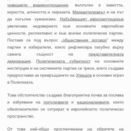
човешките взаимоотношения
, въплътен в завистта,
користта, алчността и омразата.
Меркантилизмът
е на път
да погълне хуманизма.
Набъбващият евроскептицизъм
увеличава недоверието към основните европейски
ценности, респективно и към всички политически партии.
Поставя се под въпрос „
обществения договор
” между
партии и избиратели, което рефлектира пагубно върху
самата същност на
представителната
демокрация
.
Политическата субектност
на основните
институции и на системните партии се тресе, което създава
предпоставки за превръщането на
Улицата
в основен играч
в Политиката.
Това обстоятелство създава благоприятна почва за посявка
и избуяване на
популизмите
и
национализмите
, които
обезпокоително се ситуират в европейското политическо
пространство.
От това най-общо проспектиране на обратите на