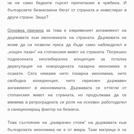
че не само бедните търсят препитания в чужбина. И
българските бизнесмени бягат от страната и инвестират в
други страни. Защо?
Основна причина
за това е изкривеният ангажимент на
държавата към икономиката на страната. Държавата не
може да си позволи лукса да бъде само наблюдател и
„нощен пазач” на стопанския живот на страната. Погрешно
поднесената неолиберална концепция за тотална
дерегулация на новородената пазарна икономика я
осакати. Сега нямаме нито пазарна икономика, нито
свободна конкуренция, нито сериозен държавен
ангажимент в икономиката. Държавата се оттегли от
стопанския живот на страната, но продължава да се
вживява в ретроградната си роля на основен работодател
и санкциониращ фактор на бизнеса.
Това състояние на „разкрачен стоеж” на държавата към
българската икономика не е от вчера. Тази матрица ѝ се