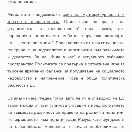
имиджология…
Мигрантите предизвикаха
срив на мултикултурността и
криза на толерантността
. Стана ясно, че прагът на
„търпимостта и толерантността” пада рязко, ако
определено политическо събитие нарушава комфорта
на „гостоприемника”. Последствията от тази ситуация са
генериране на недоволство и негативизъм към различието
и другостта. За да „бъде в час” с актуалното публично
пространство
Политиката
се превърна в ситуативна игра за
търсене временни баланси за потушаване на социалното
недоволство и напрежение. Това е обща политическа
реалност в ЕС.
От аналитична гледна точка, като че ли е очевидно, че ЕС
търси изхода от тази тупикова ситуация в предпоставянето
на
гъвкавата разумност
за правене на различни политики.
Но „връщането” към
политическия Разум
, като фундамент
на европейската модерност, означава необходимост от