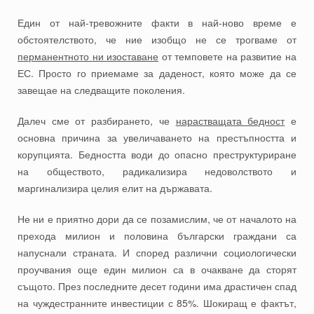
Един от най-тревожните факти в най-ново време е
обстоятелството, че ние изобщо не се трогваме от
перманентното ни изоставане
от темповете на развитие на
ЕС. Просто го приемаме за даденост, която може да се
завещае на следващите поколения.
Далеч сме от разбирането, че
нарастващата бедност
е
основна причина за увеличаването на престъпността и
корупцията. Бедността води до опасно преструктуриране
на обществото, радикализира недоволството и
маргинализира целия елит на държавата.
Не ни е приятно дори да се позамислим, че от началото на
прехода милион и половина български граждани са
напуснали страната. И според различни социологически
проучвания още един милион са в очакване да сторят
същото. През последните десет години има драстичен спад
на чуждестранните инвестиции с 85%. Шокиращ е фактът,