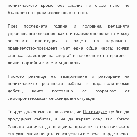
политическото време без анализ ни става ясно, че
България не прави изключение от него.
През последната година и половина релацията
управляващи-опозиция
, както и взаимоотношенията между
основните институции в лицето на
парламент-
правителство-президент
имат една обща черта: всички
станаха „майстори на спорта” в печеленето на врагове -
лични, партийни и институционални.
Ниското равнище на възприемане и разбиране на
политическите реалности избива в пара-политически
дебати, които постоянно се захранват от
самопроизвеждащи се скандални ситуации.
Твърде далеч сме от нагласата, че
Политиците
трябва да
продуцират събития, а не да вървят след тях. Когато
Улицата
започва да инициира промени в политическото
статукво, значи нещата са изпуснати и е вече твърде късно.