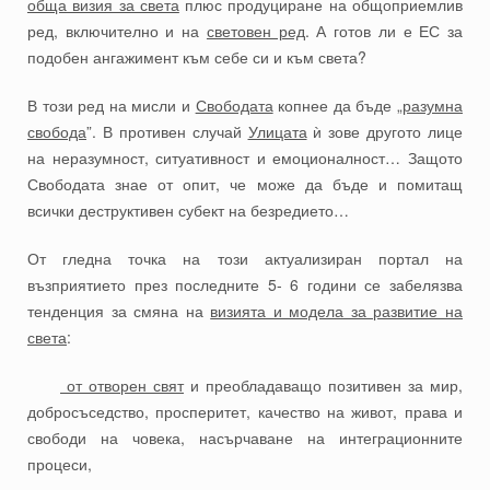
обща визия за света
плюс продуциране на общоприемлив
ред, включително и на
световен ред
. А готов ли е ЕС за
подобен ангажимент към себе си и към света?
В този ред на мисли и
Свободата
копнее да бъде „
разумна
свобода
”. В противен случай
Улицата
ѝ зове другото лице
на неразумност, ситуативност и емоционалност… Защото
Свободата знае от опит, че може да бъде и помитащ
всички деструктивен субект на безредието…
От гледна точка на този актуализиран портал на
възприятието през последните 5- 6 години се забелязва
тенденция за смяна на
визията и модела за развитие на
света
:
от отворен свят
и преобладаващо позитивен за мир,
добросъседство, просперитет, качество на живот, права и
свободи на човека, насърчаване на интеграционните
процеси,