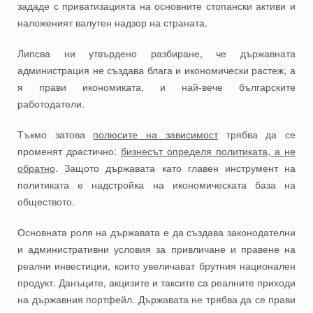
зададе с приватизацията на основните стопански активи и
наложеният валутен надзор на страната.
Липсва ни утвърдено разбиране, че държавната
администрация не създава блага и икономически растеж, а
я прави икономиката, и най-вече българските
работодатели.
Тъкмо затова
полюсите на зависимост
трябва да се
променят драстично:
бизнесът определя политиката, а не
обратно
. Защото държавата като главен инструмент на
политиката е надстройка на икономическата база на
обществото.
Основната роля на държавата е да създава законодателни
и административни условия за привличане и правене на
реални инвестиции, които увеличават брутния национален
продукт. Данъците, акцизите и таксите са реалните приходи
на държавния портфейл. Държавата не трябва да се прави