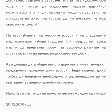
догонващо развитие е сериозен тест за това - доколко сме
узрели и готови да надмогнем нашето партийно-
политическо его и да направим нещо съществено за
стандарта на живот на хората. Да им покажем, че
има
светлина в тунела
!
На евроизборите, на местните избори и на следващите
парламентарни избори (редовни или предсрочни) всяка
партия да представи проект за ускорено развитие на
страната, които да предизвикат обществен дебат.
Към днешна дата
обществото и държавата нямат нужда от
предсрочни парламентарни избори
. Нещо повече, дори:
трябва да направим необходимото управляващите да не
претърпят вътрешнопартийна имплозия.
Използвам случая да ви пожелая весели коледни празници!
20.12.2018 год.