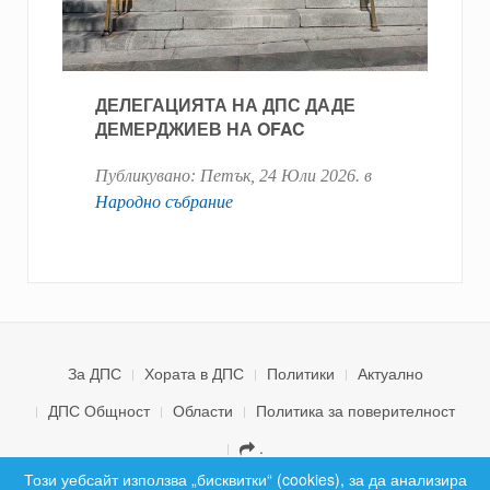
ДЕЛЕГАЦИЯТА НА ДПС ДАДЕ
ДЕМЕРДЖИЕВ НА OFAC
Публикувано:
Петък, 24 Юли 2026
. в
Народно събрание
За ДПС
Хората в ДПС
Политики
Актуално
ДПС Общност
Области
Политика за поверителност
.
© 2026 ДПС България. Всички права запазени.
Този уебсайт използва „бисквитки“ (cookies), за да анализира