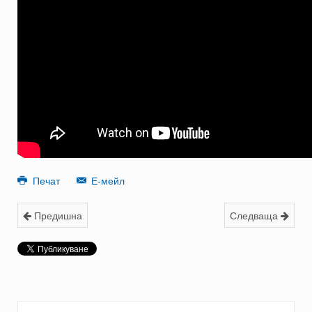
Печат
Е-мейл
Предишна
Следваща