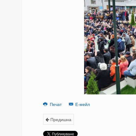
Печат
Е-мейл
Предишна