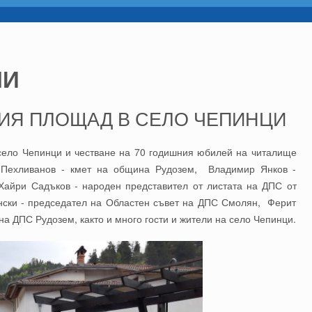
НИ
ИЯ ПЛОЩАД В СЕЛО ЧЕПИНЦИ
село Чепинци и честване на 70 годишния юбилей на читалище
 Пехливанов - кмет на община Рудозем, Владимир Янков -
айри Садъков - народен представител от листата на ДПС от
ски - председател на Областен съвет на ДПС Смолян, Ферит
а ДПС Рудозем, както и много гости и жители на село Чепинци.