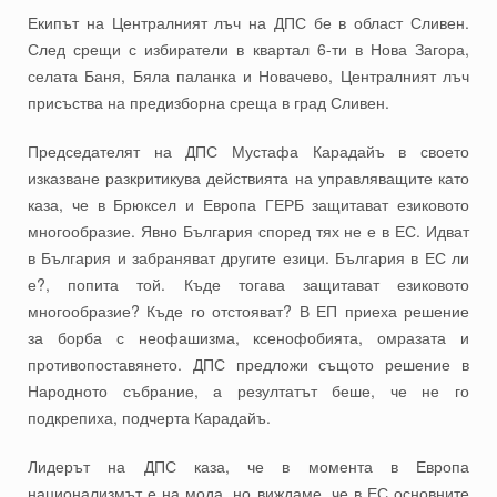
Екипът на Централният лъч на ДПС бе в област Сливен.
След срещи с избиратели в квартал 6-ти в Нова Загора,
селата Баня, Бяла паланка и Новачево, Централният лъч
присъства на предизборна среща в град Сливен.
Председателят на ДПС Мустафа Карадайъ в своето
изказване разкритикува действията на управляващите като
каза, че в Брюксел и Европа ГЕРБ защитават езиковото
многообразие. Явно България според тях не е в ЕС. Идват
в България и забраняват другите езици. България в ЕС ли
е?, попита той. Къде тогава защитават езиковото
многообразие? Къде го отстояват? В ЕП приеха решение
за борба с неофашизма, ксенофобията, омразата и
противопоставянето. ДПС предложи същото решение в
Народното събрание, а резултатът беше, че не го
подкрепиха, подчерта Карадайъ.
Лидерът на ДПС каза, че в момента в Европа
национализмът е на мода, но виждаме, че в ЕС основните