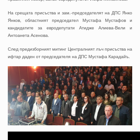
На срещата присъства и зам.-председателят на ДПС Янко
Янков, областният председател Мустафа Мустафов и
кандидатите за евродепутати Атидже Алиева-Вели и
Антоанета Асенова.
След предизборният митинг Централният лъч присъства на
ифтар даден от председателя на ДПС Мустафа Карадайъ.