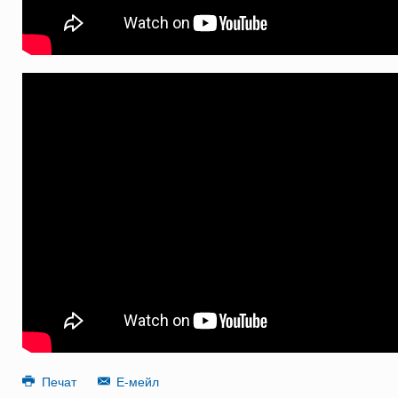
Печат
Е-мейл