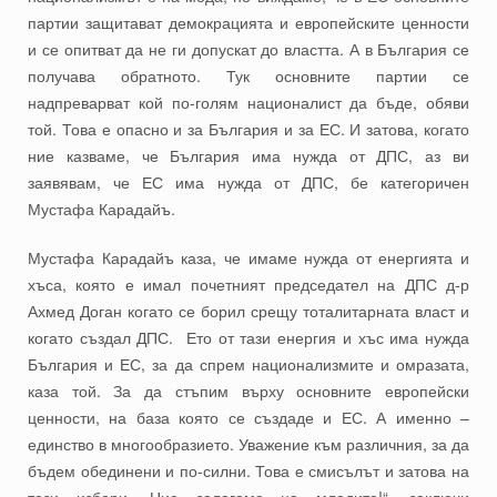
партии защитават демокрацията и европейските ценности
и се опитват да не ги допускат до властта. А в България се
получава обратното. Тук основните партии се
надпреварват кой по-голям националист да бъде, обяви
той. Това е опасно и за България и за ЕС. И затова, когато
ние казваме, че България има нужда от ДПС, аз ви
заявявам, че ЕС има нужда от ДПС, бе категоричен
Мустафа Карадайъ.
Мустафа Карадайъ каза, че имаме нужда от енергията и
хъса, която е имал почетният председател на ДПС д-р
Ахмед Доган когато се борил срещу тоталитарната власт и
когато създал ДПС. Ето от тази енергия и хъс има нужда
България и ЕС, за да спрем национализмите и омразата,
каза той. За да стъпим върху основните европейски
ценности, на база която се създаде и ЕС. А именно –
единство в многообразието. Уважение към различния, за да
бъдем обединени и по-силни. Това е смисълът и затова на