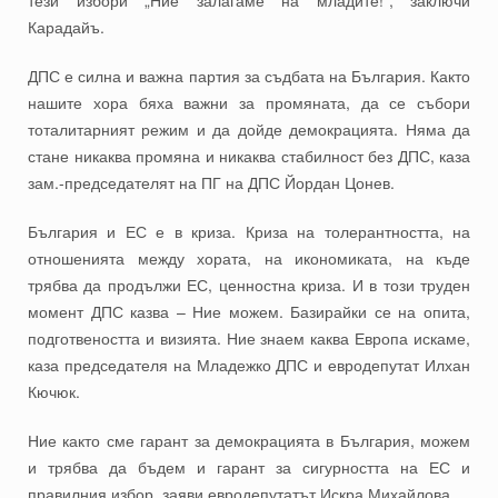
тези избори „Ние залагаме на младите!“, заключи
Карадайъ.
ДПС е силна и важна партия за съдбата на България. Както
нашите хора бяха важни за промяната, да се събори
тоталитарният режим и да дойде демокрацията. Няма да
стане никаква промяна и никаква стабилност без ДПС, каза
зам.-председателят на ПГ на ДПС Йордан Цонев.
България и ЕС е в криза. Криза на толерантността, на
отношенията между хората, на икономиката, на къде
трябва да продължи ЕС, ценностна криза. И в този труден
момент ДПС казва – Ние можем. Базирайки се на опита,
подготвеността и визията. Ние знаем каква Европа искаме,
каза председателя на Младежко ДПС и евродепутат Илхан
Кючюк.
Ние както сме гарант за демокрацията в България, можем
и трябва да бъдем и гарант за сигурността на ЕС и
правилния избор, заяви евродепутатът Искра Михайлова.