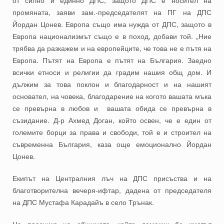
промяната, заяви зам.-председателят на ПГ на ДПС
Йордан Цонев. Европа също има нужда от ДПС, защото в
Европа национализмът също е в поход, добави той. „Ние
трябва да разкажем и на европейците, че това не е пътя на
Европа. Пътят на Европа е пътят на България. Заедно
всички етноси и религии да градим нашия общ дом. И
дължим за това поклон и благодарност и на нашият
основател, на човека, благодарение на когото вашата мъка
се превърна в любов и вашата обида се превърна в
съзидание. Д-р Ахмед Доган, който освен, че е един от
големите борци за права и свободи, той е и строител на
съвременна България, каза още емоционално Йордан
Цонев.
Екипът на Централния лъч на ДПС присъства и на
благотворителна вечеря-ифтар, дадена от председателя
на ДПС Мустафа Карадайъ в село Трънак.
На празника на общината, който домакин бе кметът