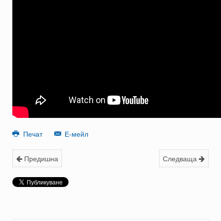
Печат
Е-мейл
Предишна
Следваща