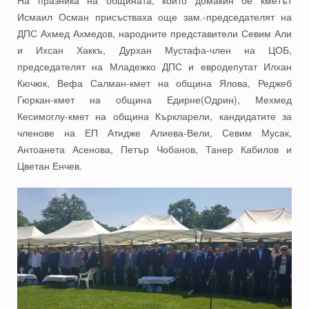
Исмаил Осман присъстваха още зам.-председателят на
ДПС Ахмед Ахмедов, народните представители Севим Али
и Ихсан Хаккъ, Дурхан Мустафа-член на ЦОБ,
председателят на Младежко ДПС и евродепутат Илхан
Кючюк, Вефа Салман-кмет на община Ялова, Реджеб
Гюркан-кмет на община Едирне(Одрин), Мехмед
Кесимоглу-кмет на община Къркларели, кандидатите за
членове на ЕП Атидже Алиева-Вели, Севим Мусак,
Антоанета Асенова, Петър Чобанов, Танер Кабилов и
Цветан Енчев.