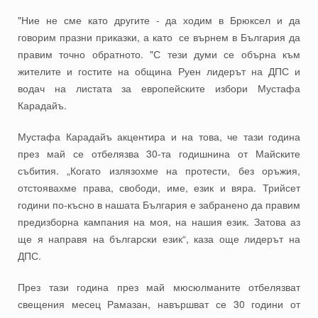
"Ние не сме като другите - да ходим в Брюксел и да
говорим празни приказки, а като се върнем в България да
правим точно обратното. "С тези думи се обърна към
жителите и гостите на община Руен лидерът на ДПС и
водач на листата за европейските избори Мустафа
Карадайъ.
Мустафа Карадайъ акцентира и на това, че тази година
през май се отбелязва 30-та годишнина от Майските
събития. „Когато излязохме на протести, без оръжия,
отстоявахме права, свободи, име, език и вяра. Трийсет
години по-късно в нашата България е забранено да правим
предизборна кампания на моя, на нашия език. Затова аз
ще я направя на български език“, каза още лидерът на
ДПС.
През тази година през май мюсюлманите отбелязват
свещения месец Рамазан, навършват се 30 години от