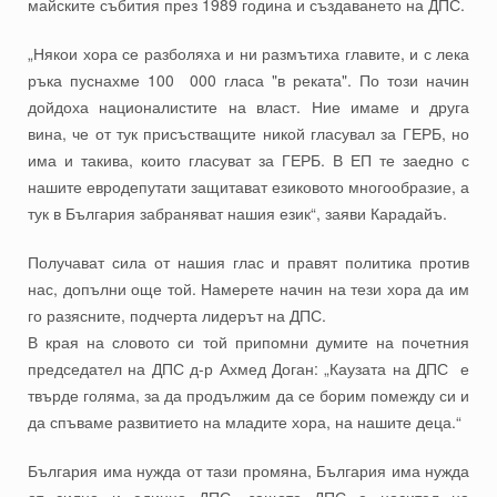
майските събития през 1989 година и създаването на ДПС.
„Някои хора се разболяха и ни размътиха главите, и с лека
ръка пуснахме 100 000 гласа "в реката". По този начин
дойдоха националистите на власт. Ние имаме и друга
вина, че от тук присъстващите никой гласувал за ГЕРБ, но
има и такива, които гласуват за ГЕРБ. В ЕП те заедно с
нашите евродепутати защитават езиковото многообразие, а
тук в България забраняват нашия език“, заяви Карадайъ.
Получават сила от нашия глас и правят политика против
нас, допълни още той. Намерете начин на тези хора да им
го разясните, подчерта лидерът на ДПС.
В края на словото си той припомни думите на почетния
председател на ДПС д-р Ахмед Доган: „Каузата на ДПС е
твърде голяма, за да продължим да се борим помежду си и
да спъваме развитието на младите хора, на нашите деца.“
България има нужда от тази промяна, България има нужда
от силно и единно ДПС, защото ДПС е носител на