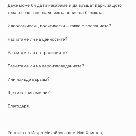
Даже може би да ги накараме и да връщат пари, защото
това е вече започнало изпълнение на бюджета.
Идеологически, политически – какво е посланието?
Разчитаме ли на ценностите?
Разчитаме ли на традициите?
Разчитаме ли на вероизповеданията?
Или накъде вървим?
Ще ги закриваме ли?
Благодаря.”
Реплика на Искра Михайлова към Иво Христов,