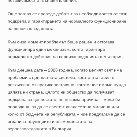
независимост от външни влияния.
Още тогава се проведе дебатът за необходимостта от тази
подкрепа и гарантирането на нормалното функциониране
на вероизповеданията.
Към онзи момент проблемът беше решен и оттогава
функционира един механизъм, който гарантира
нормалното действие на вероизповеданията в България.
Към днешна дата – 2026 година, когато целият свят има
проблеми с ценностната система, когато България е
разкъсвана от противопоставяне, когато ние имаме нужда
цялата ни страна, цялото ни общество да получават
подкрепа за ценностите, по някаква причина – може би
оправдана, за да се спестят двадесетина милиона или
колко от бюджета на републиката – ние предлагаме да се
ограничат функциите и възможностите на
вероизповеданията в България.