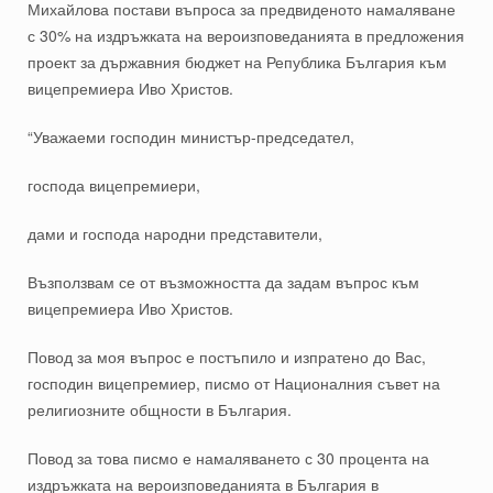
Михайлова постави въпроса за предвиденото намаляване
с 30% на издръжката на вероизповеданията в предложения
проект за държавния бюджет на Република България към
вицепремиера Иво Христов.
“Уважаеми господин министър-председател,
господа вицепремиери,
дами и господа народни представители,
Възползвам се от възможността да задам въпрос към
вицепремиера Иво Христов.
Повод за моя въпрос е постъпило и изпратено до Вас,
господин вицепремиер, писмо от Националния съвет на
религиозните общности в България.
Повод за това писмо е намаляването с 30 процента на
издръжката на вероизповеданията в България в