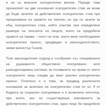
и не са внасяли осигурителни вноски. Поради това
признатият на две основания осигурителен стаж не може
да бъде зачетен за действителен осигурителен стаж при
преценяване на правото на пенсия, но ще се зачете за
общ осигурителен стаж, който участва при определяне
размера на пенсията на лицата, които са придобили
правото на такава – тоест на тези, които имат необходимия
осигурителен принос, предвиден в законодателството,
заяви министър Гьоков.
Този законодателен подход е съобразен със спецификата
на държавното обществено осигуряване, като
разходопокривна система, за ползването на права от която
осигурените лица следва да имат реален осигурителен
принос. Отчетено е и това, че предвид различните
основания за зачитане на осигурителен стаж по чл. 9 от
Кодекса за социално осигуряване и е възможна хипотеза,
при която, ако не съществуваше изискването за
действителен осигурителен стаж, едно лице би придобило