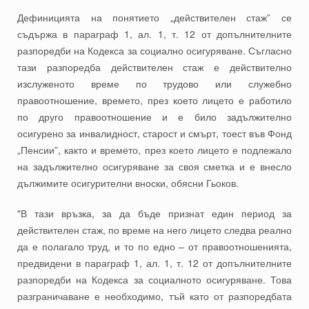
Дефиницията на понятието „действителен стаж” се
съдържа в параграф 1, ал. 1, т. 12 от допълнителните
разпоредби на Кодекса за социално осигуряване. Съгласно
тази разпоредба действителен стаж е действително
изслуженото време по трудово или служебно
правоотношение, времето, през което лицето е работило
по друго правоотношение и е било задължително
осигурено за инвалидност, старост и смърт, тоест във Фонд
„Пенсии”, както и времето, през което лицето е подлежало
на задължително осигуряване за своя сметка и е внесло
дължимите осигурителни вноски, обясни Гьоков.
"В тази връзка, за да бъде признат един период за
действителен стаж, по време на него лицето следва реално
да е полагало труд, и то по едно – от правоотношенията,
предвидени в параграф 1, ал. 1, т. 12 от допълнителните
разпоредби на Кодекса за социалното осигуряване. Това
разграничаване е необходимо, тъй като от разпоредбата