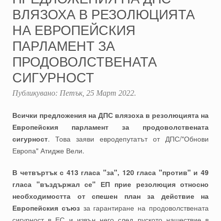
ВЛЯЗОХА В РЕЗОЛЮЦИЯТА
НА ЕВРОПЕЙСКИЯ
ПАРЛАМЕНТ ЗА
ПРОДОВОЛСТВЕНАТА
СИГУРНОСТ
Публикувано:
Петък, 25 Март 2022
.
Всички предложения на ДПС влязоха в резолюцията на
Европейския парламент за продоволствената
сигурност
. Това заяви евродепутатът от ДПС/"Обнови
Европа" Атидже Вели.
В четвъртък с 413 гласа "за", 120 гласа "против" и 49
гласа "въздържал се" ЕП прие резолюция относно
необходимостта от спешен план за действие на
Европейския съюз
за гарантиране на продоволствената
сигурност в ЕС и извън него след руското нашествие в