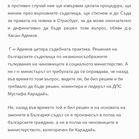
в противен случай ние ще извървим цялата процедура, ще
минем през върховните съдилища, ще стигнем и до Съда
за правата на човека в Страсбург, за да може окончателно
и дефинитивно да бъде решен този въпрос, обяви д-р
Хасан Адемов.
Г-н Адемов цитира съдебната практика. Решения на
българските съдилища по незаконосъобразните
тълкувания на чиновниците в социалното министерство. А
не г-н министърът от трибуната да се оправдава, че назад
във времето този въпрос, видите ли, би бил решим и би
трябвало да бъде решен, коментира и лидерът на ДПС
Мустафа Карадайъ.
Не, назад във времето той е бил решен и на основата на
законите в България съдът се е произнесъл в полза на
българските граждани, а не в полза на чиновниците в
министерството, категоричен бе Карадайъ.