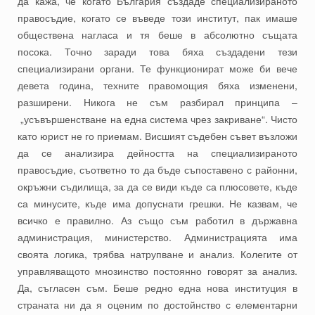
да кажа, че когато България създаде специализираното
правосъдие, когато се въведе този институт, пак имаше
обществена нагласа и тя беше в абсолютно същата
посока. Точно заради това бяха създадени тези
специализирани органи. Те функционират може би вече
девета година, техните правомощия бяха изменени,
разширени. Никога не съм разбирал принципа –
„усъвършенстване на една система чрез закриване“
. Чисто
като юрист не го приемам. Висшият съдебен съвет възложи
да се анализира дейността на специализираното
правосъдие, съответно то да бъде съпоставено с районни,
окръжни съдилища, за да се види къде са плюсовете, къде
са минусите, къде има допуснати грешки. Не казвам, че
всичко е правилно. Аз също съм работил в държавна
администрация, министерство. Администрацията има
своята логика, трябва натрупване и анализ. Колегите от
управляващото мнозинство постоянно говорят за анализ.
Да, съгласен съм. Беше редно една нова институция в
страната ни да я оценим по достойнство с елементарни