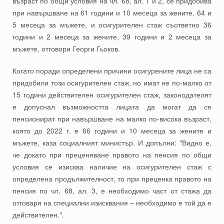
възраст по общи условия на чл. 68, ал. 1 и 2, се придобива
при навършване на 61 години и 10 месеца за жените, 64 и
5 месеца за мъжете, и осигурителен стаж съответно 36
години и 2 месеца за жените, 39 години и 2 месеца за
мъжете, отговори Георги Гьоков.
Когато поради определени причини осигурените лица не са
придобили този осигурителен стаж, но имат не по-малко от
15 години действителен осигурителен стаж, законодателят
е допуснал възможността лицата да могат да се
пенсионират при навършване на малко по-висока възраст,
която до 2022 г. е 66 години и 10 месеца за жените и
мъжете, каза социалният министър. И допълни: "Видно е,
че докато при преценяване правото на пенсия по общи
условия се изисква наличие на осигурителен стаж с
определена продължителност, то при преценка правото на
пенсия по чл. 68, ал. 3, е необходимо част от стажа да
отговаря на специални изисквания – необходимо е той да е
действителен.".