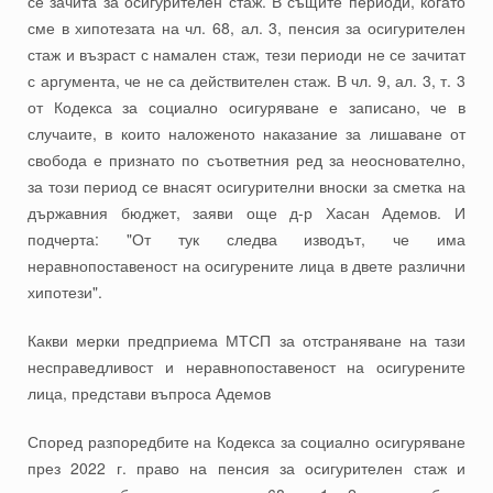
се зачита за осигурителен стаж. В същите периоди, когато
сме в хипотезата на чл. 68, ал. 3, пенсия за осигурителен
стаж и възраст с намален стаж, тези периоди не се зачитат
с аргумента, че не са действителен стаж. В чл. 9, ал. 3, т. 3
от Кодекса за социално осигуряване е записано, че в
случаите, в които наложеното наказание за лишаване от
свобода е признато по съответния ред за неоснователно,
за този период се внасят осигурителни вноски за сметка на
държавния бюджет, заяви още д-р Хасан Адемов. И
подчерта: "От тук следва изводът, че има
неравнопоставеност на осигурените лица в двете различни
хипотези".
Какви мерки предприема МТСП за отстраняване на тази
несправедливост и неравнопоставеност на осигурените
лица, представи въпроса Адемов
Според разпоредбите на Кодекса за социално осигуряване
през 2022 г. право на пенсия за осигурителен стаж и