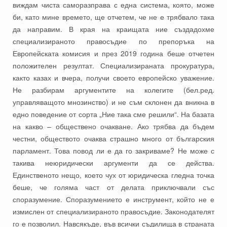
виждам чиста саморазправа с една система, която, може
би, като мине времето, ще отчетем, че не е трябвало така
да направим. В края на краищата ние създадохме
специализираното правосъдие по препоръка на
Европейската комисия и през 2019 година беше отчетен
положителен резултат. Специализираната прокуратура,
както казах и вчера, получи своето европейско уважение.
Не разбирам аргументите на колегите (бел.ред.
управляващото мнозинство) и не съм склонен да вникна в
едно поведение от сорта „Ние така сме решили“. На базата
на какво – обществено очакване. Ако трябва да бъдем
честни, обществото очаква страшно много от българския
парламент. Това повод ли е да го закриваме? Не може с
такива неюридически аргументи да се действа.
Единственото нещо, което чух от юридическа гледна точка
беше, че голяма част от делата приключвали със
споразумение. Споразумението е инструмент, който не е
измислен от специализираното правосъдие. Законодателят
го е позволил. Навсякъде, във всички съдилища в страната