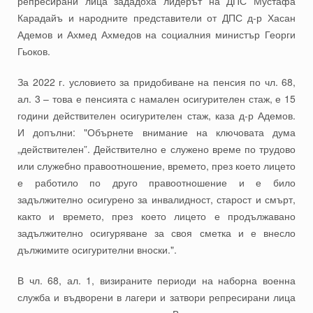
репресирани лица зададоха лидерът на ДПС Мустафа
Карадайъ и народните представители от ДПС д-р Хасан
Адемов и Ахмед Ахмедов на социалния министър Георги
Гьоков.
За 2022 г. условието за придобиване на пенсия по чл. 68,
ал. 3 – това е пенсията с намален осигурителен стаж, е 15
години действителен осигурителен стаж, каза д-р Адемов.
И допълни: "Обърнете внимание на ключовата дума
„действителен”. Действително е служено време по трудово
или служебно правоотношение, времето, през което лицето
е работило по друго правоотношение и е било
задължително осигурено за инвалидност, старост и смърт,
както и времето, през което лицето е продължавано
задължително осигуряване за своя сметка и е внесло
дължимите осигурителни вноски.".
В чл. 68, ал. 1, визираните периоди на наборна военна
служба и въдворени в лагери и затвори репресирани лица