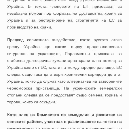
Украйна. В текста членовете на ЕП призовават за
незабавна помощ под формата на доставки на храни за
Украйна и за рестартиране на стратегията на ЕС за
производство на храни.
Предвид сериозното въздействие, което руската атака
срещу Украйна ще окаже върху продоволствената
сигурност на украинците, Парламентът призовава за
стабилна дългосрочна хуманитарна хранителна помощ за
Украйна както от ЕС, така и на международно равнище. ЕС
следва също така да отвори хранителни коридори до и от
Украйна, които да служат като алтернатива на затворените
черноморски пристанища. На украинските земеделски
стопани следва да се предоставят също семена, горива и
торове, които са оскъдни.
Като член на Комисията по земеделие и развитие на
селските райони, участвах в разписването на текста на
резолюцията
от самото начало и съм удовлетворена, че