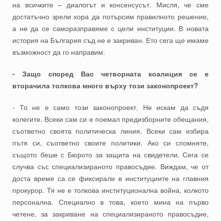
на всичките – диалогът и консенсусът. Мисля, че сме
достатъчно зрели хора да потърсим правилното решение,
а не да се саморазправяме с цели институции. В новата
история на България съд не е закриван. Ето сега ще имаме
възможност да го направим.
- Защо според Вас четворната коалиция се е
вторачила толкова много върху този законопроект?
- То не е само този законопроект. Не искам да съдя
колегите. Всеки сам си е поемал предизборните обещания,
съответно своята политическа линия. Всеки сам избира
пътя си, съответно своите политики. Ако си спомняте,
същото беше с Бюрото за защита на свидетели. Сега се
случва със специализираното правосъдие. Виждам, че от
доста време са се фиксирали в институциите на главния
прокурор. Тя не е толкова институционална война, колкото
персонална. Специално в това, което мина на първо
четене, за закриване на специализираното правосъдие,