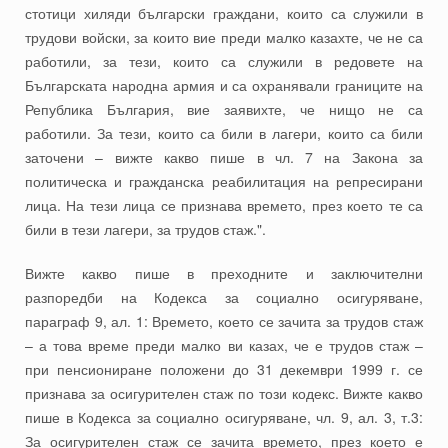
стотици хиляди български граждани, които са служили в
трудови войски, за които вие преди малко казахте, че не са
работили, за тези, които са служили в редовете на
Българската народна армия и са охранявали границите на
Република България, вие заявихте, че нищо не са
работили. За тези, които са били в лагери, които са били
заточени – вижте какво пише в чл. 7 на Закона за
политическа и гражданска реабилитация на репресирани
лица. На тези лица се признава времето, през което те са
били в тези лагери, за трудов стаж.".
Вижте какво пише в преходните и заключителни
разпоредби на Кодекса за социално осигуряване,
параграф 9, ал. 1: Времето, което се зачита за трудов стаж
– а това време преди малко ви казах, че е трудов стаж –
при пенсиониране положени до 31 декември 1999 г. се
признава за осигурителен стаж по този кодекс. Вижте какво
пише в Кодекса за социално осигуряване, чл. 9, ал. 3, т.3:
За осигурителен стаж се зачита времето, през което е