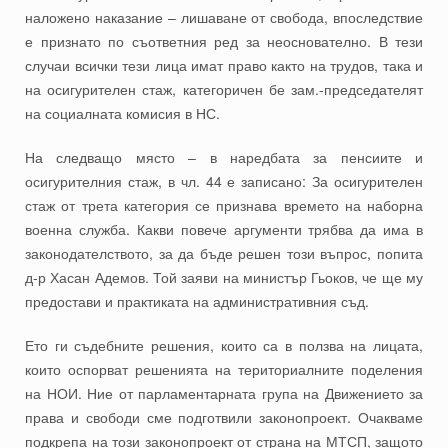
наложено наказание – лишаване от свобода, впоследствие
е признато по съответния ред за неоснователно. В тези
случаи всички тези лица имат право както на трудов, така и
на осигурителен стаж, категоричен бе зам.-председателят
на социалната комисия в НС.
На следващо място – в наредбата за пенсиите и
осигурителния стаж, в чл. 44 е записано: За осигурителен
стаж от трета категория се признава времето на наборна
военна служба. Какви повече аргументи трябва да има в
законодателството, за да бъде решен този въпрос, попита
д-р Хасан Адемов. Той заяви на министър Гьоков, че ще му
предостави и практиката на административния съд.
Ето ги съдебните решения, които са в ползва на лицата,
които оспорват решенията на териториалните поделения
на НОИ. Ние от парламентарната група на Движението за
права и свободи сме подготвили законопроект. Очакваме
подкрепа на този законопроект от страна на МТСП, защото