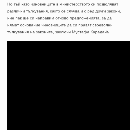
Но тъй като чиновниците в министерството си позволяват
различни тълкувания, както се случва и с ред други закони,
ние пак ще си направим отново предложенията, за да
нямат основание чиновниците да си правят своеволни
тълкувания на законите, заключи Мустафа Карадайъ.