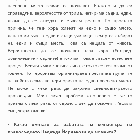
населено място всички се познават. Колкото и да си
справедлив, вероятността от трима, четирима съдии, един,
двама да се отведат, е съвсем реална. По простата
причина, че тези хора живеят на едно и също място,
децата им учат в едни и същи училища, вечер се събират
на едни и същи места. Това са нещата от живота.
Вероятността да се познават тези хора (бел.ред.
обвиняемите и съдиите) е голяма. Това е съвсем естествен
процес. Всички имаме такива лица, с които се познаваме от
години. Но тероризъм, организирана престъпна група, тя
не действа само на територията на едно населено място.
Не може с лека ръка да закрием специализираното
правосъдие. Моят личен проблем като юрист е, че го
правим с лека ръка, от сърце, с цел да покажем „Решили
сме, закриваме ви“.
- Какво смятате за работата на министъра на
правосъдието Надежда Йорданова до момента?