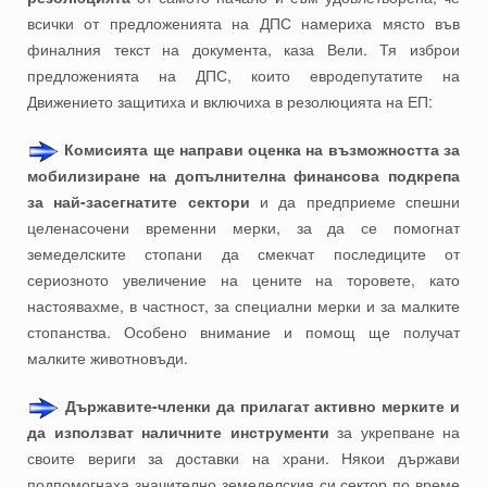
всички от предложенията на ДПС намериха място във
финалния текст на документа, каза Вели. Тя изброи
предложенията на ДПС, които евродепутатите на
Движението защитиха и включиха в резолюцията на ЕП:
Комисията ще направи оценка на възможността за
мобилизиране на допълнителна финансова подкрепа
за най-засегнатите сектори
и да предприеме спешни
целенасочени временни мерки, за да се помогнат
земеделските стопани да смекчат последиците от
сериозното увеличение на цените на торовете, като
настоявахме, в частност, за специални мерки и за малките
стопанства. Особено внимание и помощ ще получат
малките животновъди.
Държавите-членки да прилагат активно мерките и
да използват наличните инструменти
за укрепване на
своите вериги за доставки на храни. Някои държави
подпомогнаха значително земеделския си сектор по време