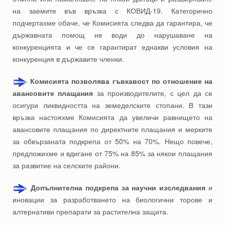
на заемите във връзка с КОВИД-19. Категорично
подчертахме обаче, че Комисията следва да гарантира, че
държавната помощ не води до нарушаване на
конкуренцията и че се гарантират еднакви условия на
конкуренция в държавите членки.
Комисията позволява гъвкавост по отношение на
авансовите плащания
за производителите, с цел да се
осигури ликвидността на земеделските стопани. В тази
връзка настояхме Комисията да увеличи равнището на
авансовите плащания по директните плащания и мерките
за обвързаната подкрепа от 50% на 70%. Нещо повече,
предложихме и вдигане от 75% на 85% за някои плащания
за развитие на селските райони.
Допълнителна подкрепа за научни изследвания
и
иновации за разработването на биологични торове и
алтернативи препарати за растителна защита.