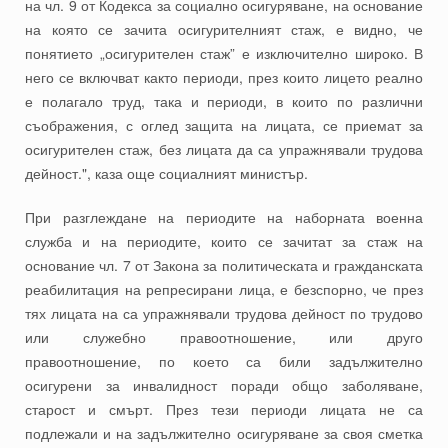
на чл. 9 от Кодекса за социално осигуряване, на основание
на която се зачита осигурителният стаж, е видно, че
понятието „осигурителен стаж” е изключително широко. В
него се включват както периоди, през които лицето реално
е полагало труд, така и периоди, в които по различни
съображения, с оглед защита на лицата, се приемат за
осигурителен стаж, без лицата да са упражнявали трудова
дейност.", каза още социалният министър.
При разглеждане на периодите на наборната военна
служба и на периодите, които се зачитат за стаж на
основание чл. 7 от Закона за политическата и гражданската
реабилитация на репресирани лица, е безспорно, че през
тях лицата на са упражнявали трудова дейност по трудово
или служебно правоотношение, или друго
правоотношение, по което са били задължително
осигурени за инвалидност поради общо заболяване,
старост и смърт. През тези периоди лицата не са
подлежали и на задължително осигуряване за своя сметка