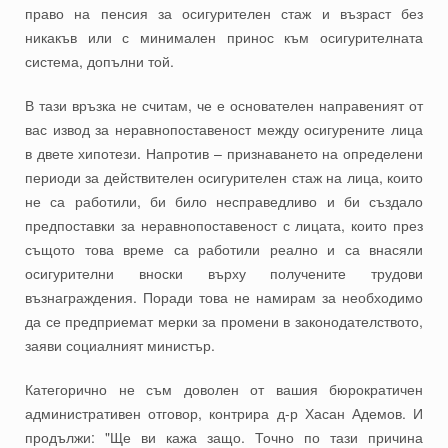
право на пенсия за осигурителен стаж и възраст без
никакъв или с минимален принос към осигурителната
система, допълни той.
В тази връзка не считам, че е основателен направеният от
вас извод за неравнопоставеност между осигурените лица
в двете хипотези. Напротив – признаването на определени
периоди за действителен осигурителен стаж на лица, които
не са работили, би било несправедливо и би създало
предпоставки за неравнопоставеност с лицата, които през
същото това време са работили реално и са внасяли
осигурителни вноски върху получените трудови
възнаграждения. Поради това не намирам за необходимо
да се предприемат мерки за промени в законодателството,
заяви социалният министър.
Категорично не съм доволен от вашия бюрократичен
административен отговор, контрира д-р Хасан Адемов. И
продължи: "Ще ви кажа защо. Точно по тази причина