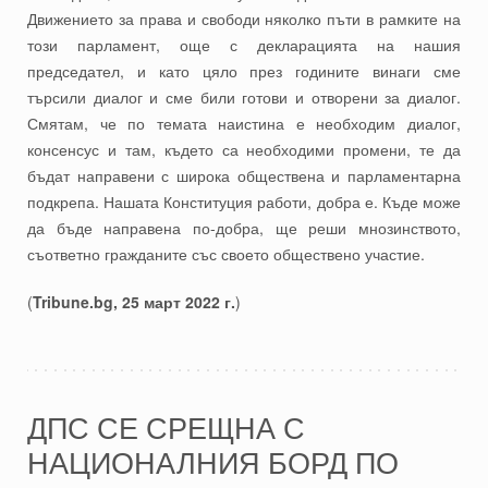
Движението за права и свободи няколко пъти в рамките на
този парламент, още с декларацията на нашия
председател, и като цяло през годините винаги сме
търсили диалог и сме били готови и отворени за диалог.
Смятам, че по темата наистина е необходим диалог,
консенсус и там, където са необходими промени, те да
бъдат направени с широка обществена и парламентарна
подкрепа. Нашата Конституция работи, добра е. Къде може
да бъде направена по-добра, ще реши мнозинството,
съответно гражданите със своето обществено участие.
(
Tribune.bg, 25 март 2022 г.
)
ДПС СЕ СРЕЩНА С
НАЦИОНАЛНИЯ БОРД ПО