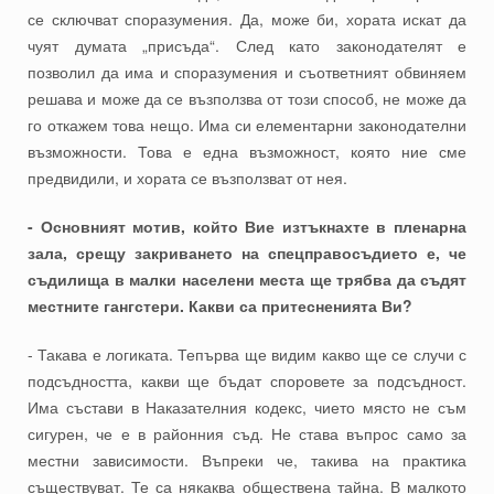
се сключват споразумения. Да, може би, хората искат да
чуят думата „присъда“. След като законодателят е
позволил да има и споразумения и съответният обвиняем
решава и може да се възползва от този способ, не може да
го откажем това нещо. Има си елементарни законодателни
възможности. Това е една възможност, която ние сме
предвидили, и хората се възползват от нея.
- Основният мотив, който Вие изтъкнахте в пленарна
зала, срещу закриването на спецправосъдието е, че
съдилища в малки населени места ще трябва да съдят
местните гангстери. Какви са притесненията Ви?
- Такава е логиката. Тепърва ще видим какво ще се случи с
подсъдността, какви ще бъдат споровете за подсъдност.
Има състави в Наказателния кодекс, чието място не съм
сигурен, че е в районния съд. Не става въпрос само за
местни зависимости. Въпреки че, такива на практика
съществуват. Те са някаква обществена тайна. В малкото