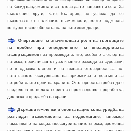
на Ковид пандемията и са готови да го направят и сега. За
съжаление други, като България, не успяха да се
възползват от наличните възможности, което подкопава
конкурентоспособността на нашите земеделци.
Очертаване на значителната роля на търговците
на дребно при определянето на справедливата
възвръщаемост
за производителите, особено с оглед на
натиска, произтичащ от увеличените разходи за суровини,
но в еднаква степен и на тяхната отговорност за по-
нататъшното осигуряване на приемливи и достъпни за
потребителите цени на храните. Отговорността трябва да е
споделена по цялата верига за производство, преработка,
доставка и продажба на храни.
Държавите-членки в своята национална уредба да
разгледат възможността за подпомагане
, например
намаляване на социалноосигурителните вноски, временна
отмяна или намаляване на някои данъци и разширяване