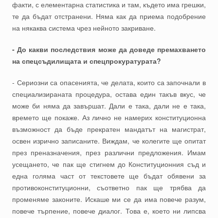
факти, с елементарна статистика и там, където има грешки,
те да бъдат отстранени. Няма как да приема подобрение
на някаква система чрез нейното закриване.
- До какви последствия може да доведе премахването
на спецсъдилищата и спецпрокуратурата?
- Сериозни са опасенията, че делата, които са започнали в
специализираната процедура, остава един такъв вкус, че
може би няма да завършат. Дали е така, дали не е така,
времето ще покаже. Аз лично не намерих конституционна
възможност да бъде прекратен мандатът на магистрат,
освен изрично записаните. Виждам, че колегите ще опитат
през преназначения, през различни предложения. Имам
усещането, че пак ще стигнем до Конституционния съд и
една голяма част от текстовете ще бъдат обявени за
противоконституционни, съответно пак ще трябва да
променяме законите. Искаше ми се да има повече разум,
повече търпение, повече диалог. Това е, което ни липсва