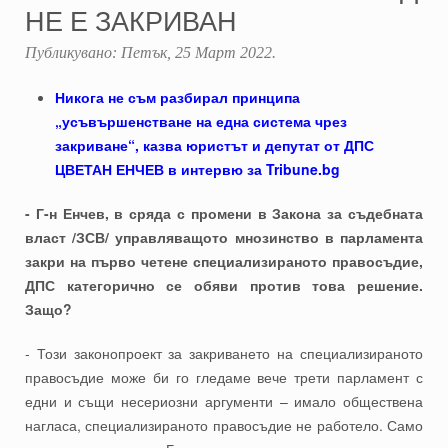
НЕ Е ЗАКРИВАН
Публикувано:
Петък, 25 Март 2022
.
Никога не съм разбирал принципа
„усъвършенстване на една система чрез
закриване“, казва юристът и депутат от ДПС
ЦВЕТАН ЕНЧЕВ в интервю за Tribune.bg
- Г-н Енчев, в сряда с промени в Закона за съдебната
власт /ЗСВ/ управляващото мнозинство в парламента
закри на първо четене специализираното правосъдие,
ДПС категорично се обяви против това решение.
Защо?
- Този законопроект за закриването на специализираното
правосъдие може би го гледаме вече трети парламент с
едни и същи несериозни аргументи – имало обществена
нагласа, специализираното правосъдие не работело. Само