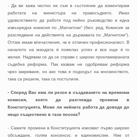
- Да ви кажа честно не съм в състояние да коментирам
работата на министъра на правосъдието. Имах
удоволствието да работя под нейно ръководство в една
извънредна комисия по „Магнитски“ (бел. ред. Комисия за
разследване на действията на държавата по „Магнитски“).
Оттам имам впечатления, че е отличен професионалист. В
началото на мандата ѝ пожелах успех и все още ѝ го
желая. Надявам се да се справи с широко прокламираната
съдебна реформа. Пак казвам не одобрявам реформа
чрез закриване, но ако това е подходът на мнозинството,
така са решили, така са постъпили.
- Според Вас има ли резон в създаването на временна
комисия, която да разглежда промени в
Конституцията. Може ли нейната работа да доведе до
нещо съществено в тази посока?
- Самите промени в Конституцията изискват първо широко
обсъждане, голям консенсус и единомислие. Ние от